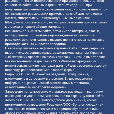
разрешения на их использование и при условии обязательной
ссылки на сайт OBOZ.UA, а для интернет-изданий - при
получении письменного разрешения на их использование и при
обязательном размещении прямой, открытой для поисковых
систем, гиперссылки на страницу OBOZ.UA по ссылке
https://www.obozrevatel.com
, на которой размещен оригинальный
материал в первом абзаце материала.
Все материалы на этом сайте, в том числе интервью, статьи,
исследования – служебные произведения журналистов
редакции, исключительные имущественные права на которые
принадлежат ООО «Золотая середина».
На все опубликованные фотоматериалы Getty Images редакция
имеет имущественные права, защищаемые законом Украины
«Об авторских правах и смежных правах», никто не имеет права
без письменного разрешения ООО «Золотая середина» их
использовать, они не подлежат дальнейшему воспроизводству,
переводу, распространению в любой форме.
Редакция OBOZ.UA может не разделять точку зрения,
изложенную в авторском материале. За достоверность
информации, размещенной в рекламных материалах,
ответственность несет рекламодатель.
Запрещено использование материалов размещенных на этом
сайте, даже с указанием гиперссылки на страницу этого сайта,
логотипа OBOZ.UA или любого другого упоминания, но без
письменного разрешения Редакции/ООО «Золотая середина»
Незаконным использованием материалов будет считаться:
любое копирование, публикация, перепечатка, последующее