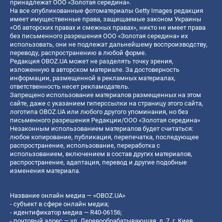
принадлежат ООО «Золотая середина».
На все опубликованные фотоматериалы Getty Images редакция
имеет имущественные права, защищаемые законом Украины
«Об авторских правах и смежных правах», никто не имеет права
без письменного разрешения ООО «Золотая середина» их
использовать, они не подлежат дальнейшему воспроизводству,
переводу, распространению в любой форме.
Редакция OBOZ.UA может не разделять точку зрения,
изложенную в авторском материале. За достоверность
информации, размещенной в рекламных материалах,
ответственность несет рекламодатель.
Запрещено использование материалов размещенных на этом
сайте, даже с указанием гиперссылки на страницу этого сайта,
логотипа OBOZ.UA или любого другого упоминания, но без
письменного разрешения Редакции/ООО «Золотая середина»
Незаконным использованием материалов будет считаться:
любое копирование, публикация, перепечатка, последующее
распространение, использование, переработка с
использованием, включением в состав других материалов,
распространение, адаптация, перевод и другие подобные
изменения материала.
Название онлайн медиа — «OBOZ.UA»
- субъект в сфере онлайн медиа;
- идентификатор медиа — R40-06156;
- почтовый адрес — ул. Деревообрабатывающая, д. 7, г. Киев,