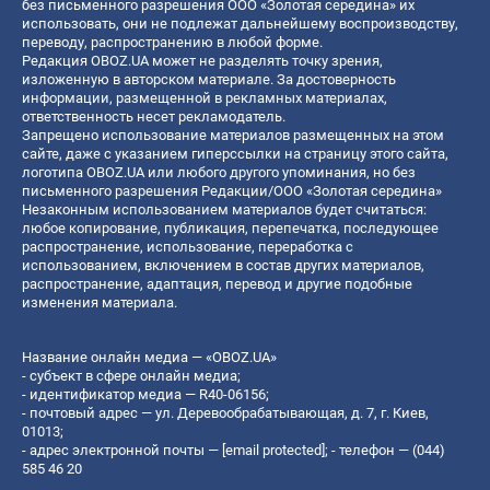
без письменного разрешения ООО «Золотая середина» их
использовать, они не подлежат дальнейшему воспроизводству,
переводу, распространению в любой форме.
Редакция OBOZ.UA может не разделять точку зрения,
изложенную в авторском материале. За достоверность
информации, размещенной в рекламных материалах,
ответственность несет рекламодатель.
Запрещено использование материалов размещенных на этом
сайте, даже с указанием гиперссылки на страницу этого сайта,
логотипа OBOZ.UA или любого другого упоминания, но без
письменного разрешения Редакции/ООО «Золотая середина»
Незаконным использованием материалов будет считаться:
любое копирование, публикация, перепечатка, последующее
распространение, использование, переработка с
использованием, включением в состав других материалов,
распространение, адаптация, перевод и другие подобные
изменения материала.
Название онлайн медиа — «OBOZ.UA»
- субъект в сфере онлайн медиа;
- идентификатор медиа — R40-06156;
- почтовый адрес — ул. Деревообрабатывающая, д. 7, г. Киев,
01013;
- адрес электронной почты —
[email protected]
; - телефон — (044)
585 46 20