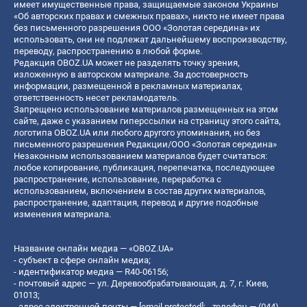
имеет имущественные права, защищаемые законом Украины
«Об авторских правах и смежных правах», никто не имеет права
без письменного разрешения ООО «Золотая середина» их
использовать, они не подлежат дальнейшему воспроизводству,
переводу, распространению в любой форме.
Редакция OBOZ.UA может не разделять точку зрения,
изложенную в авторском материале. За достоверность
информации, размещенной в рекламных материалах,
ответственность несет рекламодатель.
Запрещено использование материалов размещенных на этом
сайте, даже с указанием гиперссылки на страницу этого сайта,
логотипа OBOZ.UA или любого другого упоминания, но без
письменного разрешения Редакции/ООО «Золотая середина»
Незаконным использованием материалов будет считаться:
любое копирование, публикация, перепечатка, последующее
распространение, использование, переработка с
использованием, включением в состав других материалов,
распространение, адаптация, перевод и другие подобные
изменения материала.
Название онлайн медиа — «OBOZ.UA»
- субъект в сфере онлайн медиа;
- идентификатор медиа — R40-06156;
- почтовый адрес — ул. Деревообрабатывающая, д. 7, г. Киев,
01013;
- адрес электронной почты —
[email protected]
; - телефон — (044)