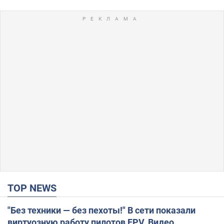
TOP NEWS
"Без техники — без пехоты!" В сети показали
виртуозную работу пилотов FPV. Видео