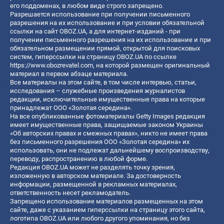
его поддоменах, в любом виде строго запрещено.
Разрешается использование при получении письменного
разрешения на их использование и при условии обязательной
ссылки на сайт OBOZ.UA, а для интернет-изданий - при
получении письменного разрешения на их использование и при
обязательном размещении прямой, открытой для поисковых
систем, гиперссылки на страницу OBOZ.UA по ссылке
https://www.obozrevatel.com
, на которой размещен оригинальный
материал в первом абзаце материала.
Все материалы на этом сайте, в том числе интервью, статьи,
исследования – служебные произведения журналистов
редакции, исключительные имущественные права на которые
принадлежат ООО «Золотая середина».
На все опубликованные фотоматериалы Getty Images редакция
имеет имущественные права, защищаемые законом Украины
«Об авторских правах и смежных правах», никто не имеет права
без письменного разрешения ООО «Золотая середина» их
использовать, они не подлежат дальнейшему воспроизводству,
переводу, распространению в любой форме.
Редакция OBOZ.UA может не разделять точку зрения,
изложенную в авторском материале. За достоверность
информации, размещенной в рекламных материалах,
ответственность несет рекламодатель.
Запрещено использование материалов размещенных на этом
сайте, даже с указанием гиперссылки на страницу этого сайта,
логотипа OBOZ.UA или любого другого упоминания, но без