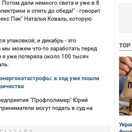
. Потом дали немного света и уже в 8
электрики и опять до обеда!" - говорит
екс Пак" Наталья Коваль, которую
я упаковкой, и декабрь - это
TO
а мы можем что-то заработать перед
я я уже потеряла около 100 тысяч
аль.
 энергокатастрофы: в ход уже пошли
ричества
предприятия "Профполимер" Юрий
приниматели могут подать в суд на
Укра
фонд