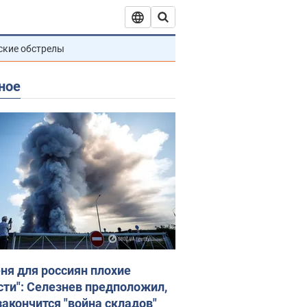
ские обстрелы
ное
еня для россиян плохие
сти": Селезнев предположил,
закончится "война складов"