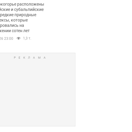
ли тревогу
окогорье расположены
йские и субальпийские
 редкие природные
ексы, которые
ровались на
ении сотен лет
1,3 т.
26 23:00