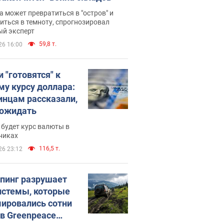
 может превратиться в "остров" и
иться в темноту, спрогнозировал
ый эксперт
59,8 т.
26 16:00
 "готовятся" к
му курсу доллара:
инцам рассказали,
 ожидать
будет курс валюты в
никах
116,5 т.
26 23:12
пинг разрушает
истемы, которые
ировались сотни
 в Greenpeace