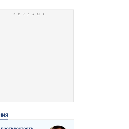
ения
 противостоять