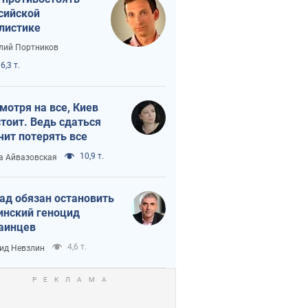
сийской
листике
лий Портников
6,3 т.
мотря на все, Киев
тоит. Ведь сдаться
чит потерять все
10,9 т.
а Айвазовская
ад обязан остановить
инский геноцид
аинцев
4,6 т.
ид Невзлин