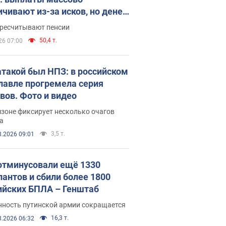
ичивают из-за исков, но денег
ватает
ересчитывают пенсии
50,4 т.
26 07:00
атакой был НПЗ: в российском
лавле прогремела серия
вов. Фото и видео
зоне фиксирует несколько очагов
а
3,5 т.
8.2026 09:01
отминусовали ещё 1330
пантов и сбили более 1800
ийских БПЛА – Генштаб
нность путинской армии сокращается
16,3 т.
8.2026 06:32