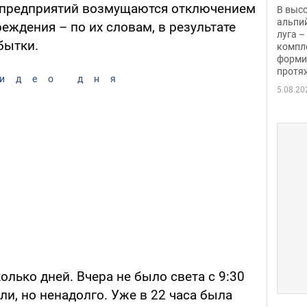
заби
х предприятий возмущаются отключением
В выс
альпи
еждения – по их словам, в результате
луга –
бытки.
компл
форми
протяж
идео дня
5.08.20
олько дней. Вчера не было света с 9:30
ли, но ненадолго. Уже в 22 часа была