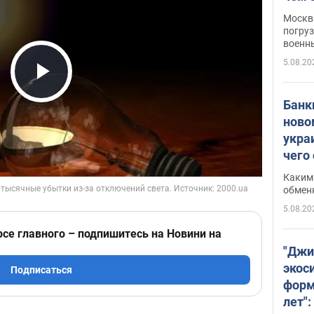
Москва
погруз
военн
5.08.20
Play Video
Банки
ново
укра
чего
Каким 
обмен
5.08.20
рсе главного – подпишитесь на Новини на
"Джи
экос
Подписаться
форм
лет":