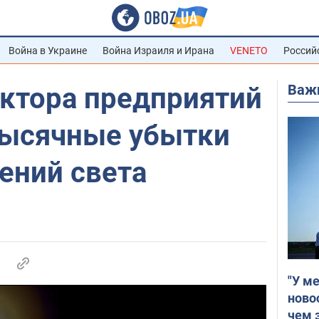
Война в Украине
Война Израиля и Ирана
VENETO
Россий
Важ
ектора предприятий
тысячные убытки
ений света
"У м
ново
чем 