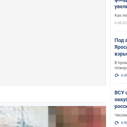
увел
не х
Как п
6.08.20
Под 
Ярос
взры
В пром
пожар
6.0
ВСУ 
окку
росс
Числе
6.0