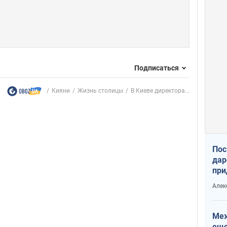
Подписаться
Кияни
Жизнь столицы
В Киеве директора...
Пос
дар
при
Укр
Алек
Меж
еще