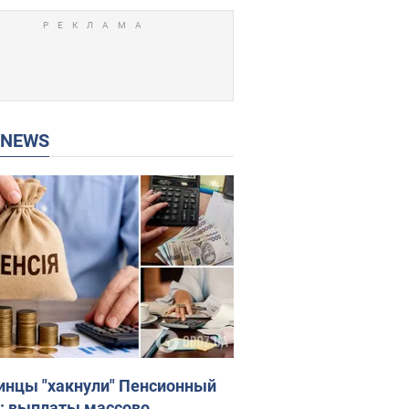
P NEWS
инцы "хакнули" Пенсионный
: выплаты массово