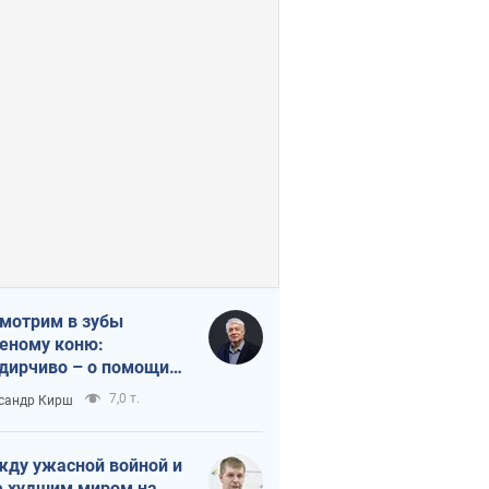
мотрим в зубы
еному коню:
дирчиво – о помощи
аине
7,0 т.
сандр Кирш
ду ужасной войной и
 худшим миром на