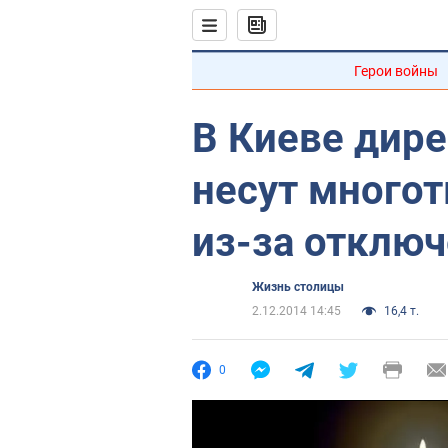
Герои войны
В Киеве дир
несут много
из-за отключ
Жизнь столицы
2.12.2014 14:45
16,4 т.
0