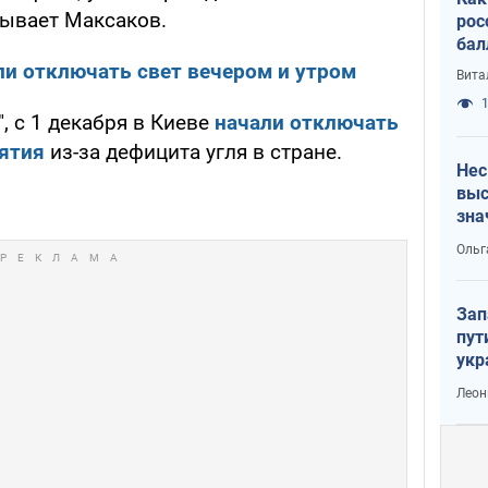
азывает Максаков.
рос
бал
и отключать свет вечером и утром
Вита
1
, с 1 декабря в Киеве
начали отключать
иятия
из-за дефицита угля в стране.
Нес
выс
зна
Ольг
Зап
пут
укр
Леон