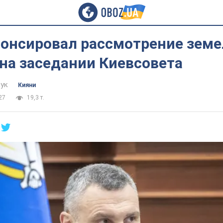
нонсировал рассмотрение зем
на заседании Киевсовета
ук
Кияни
27
19,3 т.