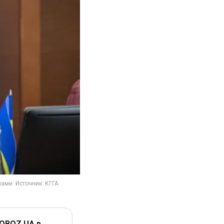
 OBOZ.UA в