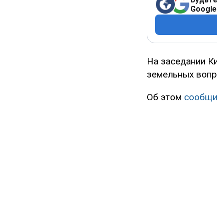
Google
На заседании К
земельных вопр
Об этом
сообщ