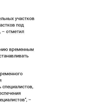
ельных участков
частков под
, – отметил
ению временным
сстанавливать
временного
я
ь специалистов,
еспечения
ециалистов", –