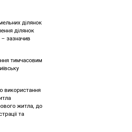
емельних ділянок
ення ділянок
 – зазначив
ення тимчасовим
иївську
го використання
итла
сового житла, до
трації та