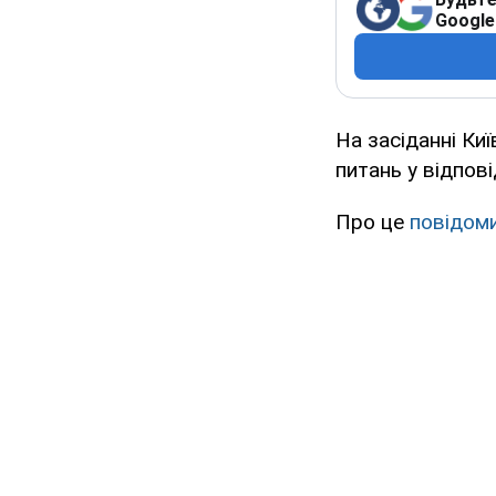
Google
На засіданні Ки
питань у відпов
Про це
повідом