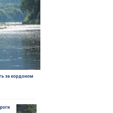
ють за кордоном
ороги