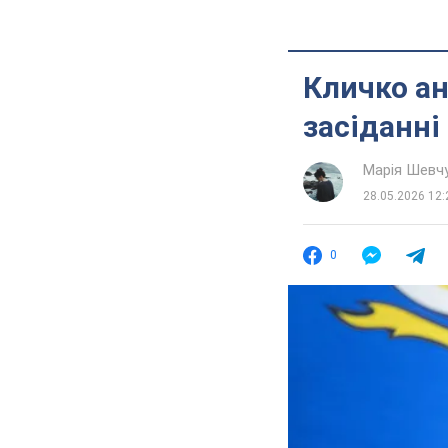
Кличко ан
засіданні
Марія Шевч
28.05.2026 12:
0