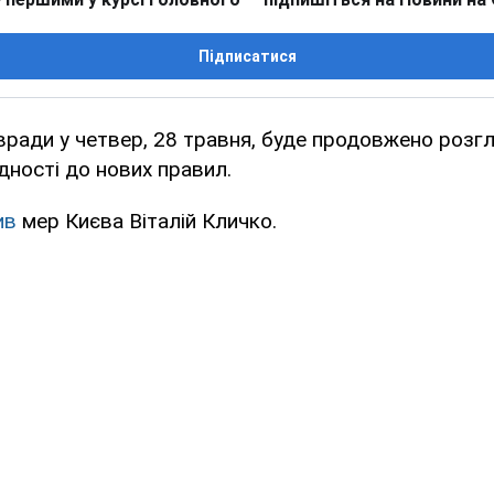
Підписатися
ївради у четвер, 28 травня, буде продовжено розг
ідності до нових правил.
ив
мер Києва Віталій Кличко.