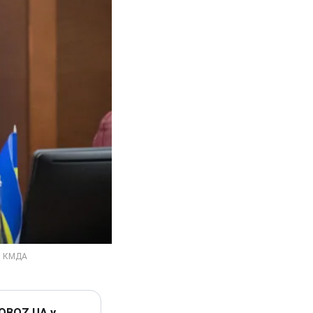
 OBOZ.UA у