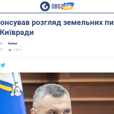
онсував розгляд земельних пи
 Київради
ук
Кияни
27
19,3 т.