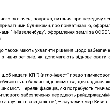
ного включені, зокрема, питання: про передачу з
 приватними будинками, про приватизацію, оформл
нами "Київзеленбуду", оформлення землі за ОСББ",
.
що також мають ухвалити рішення щодо забезпеч
 з інших регіонів, які допомагають відновлювати к
, щоб надати КП "Житло-інвест" право тимчасово
ебувають на балансі підприємства, для надання ж
інших міст. Перелік фахівців, які потребують тимча
итлового забезпечення передають райдержадмініс
о залучають спеціалістів", – зауважив мер Києва.