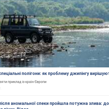
 спеціальні полігони: як проблему джипінгу вирішу
зяти приклад із країн Європи
т.
після аномальної спеки пройшла потужна злива: д