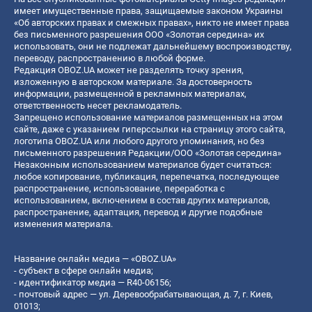
имеет имущественные права, защищаемые законом Украины
«Об авторских правах и смежных правах», никто не имеет права
без письменного разрешения ООО «Золотая середина» их
использовать, они не подлежат дальнейшему воспроизводству,
переводу, распространению в любой форме.
Редакция OBOZ.UA может не разделять точку зрения,
изложенную в авторском материале. За достоверность
информации, размещенной в рекламных материалах,
ответственность несет рекламодатель.
Запрещено использование материалов размещенных на этом
сайте, даже с указанием гиперссылки на страницу этого сайта,
логотипа OBOZ.UA или любого другого упоминания, но без
письменного разрешения Редакции/ООО «Золотая середина»
Незаконным использованием материалов будет считаться:
любое копирование, публикация, перепечатка, последующее
распространение, использование, переработка с
использованием, включением в состав других материалов,
распространение, адаптация, перевод и другие подобные
изменения материала.
Название онлайн медиа — «OBOZ.UA»
- субъект в сфере онлайн медиа;
- идентификатор медиа — R40-06156;
- почтовый адрес — ул. Деревообрабатывающая, д. 7, г. Киев,
01013;