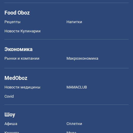
Food Oboz
Рецепты
Напитки
Новости Кулинарии
Экономика
Рынки и компании
Mакроэкономика
MedOboz
Новости медицины
MAMACLUB
Covid
Шоу
Афиша
Сплетни
Красота
Мода