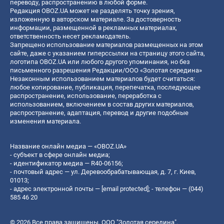
переводу, распространению в любой форме.
Редакция OBOZ.UA может не разделять точку зрения,
изложенную в авторском материале. За достоверность
информации, размещенной в рекламных материалах,
ответственность несет рекламодатель.
Запрещено использование материалов размещенных на этом
сайте, даже с указанием гиперссылки на страницу этого сайта,
логотипа OBOZ.UA или любого другого упоминания, но без
письменного разрешения Редакции/ООО «Золотая середина»
Незаконным использованием материалов будет считаться:
любое копирование, публикация, перепечатка, последующее
распространение, использование, переработка с
использованием, включением в состав других материалов,
распространение, адаптация, перевод и другие подобные
изменения материала.
Название онлайн медиа — «OBOZ.UA»
- субъект в сфере онлайн медиа;
- идентификатор медиа — R40-06156;
- почтовый адрес — ул. Деревообрабатывающая, д. 7, г. Киев,
01013;
- адрес электронной почты —
[email protected]
; - телефон — (044)
585 46 20
© 2026 Все права защищены, ООО "Золотая середина".