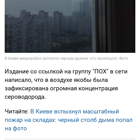
Издание со ссылкой на группу "ПОХ" в сети
написало, что в воздухе якобы была
зафиксирована огромная концентрация
сероводорода.
Читайте:
В Киеве вспыхнул масштабный
пожар на складах: черный столб дыма попал
на фото