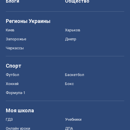
Хоккей
Бокс
Формула-1
Моя школа
ГДЗ
Учебники
Онлайн уроки
ДПА
ЗНО
НМТ
СНГ решебники
Авто
Тест Драйв
Электромобили
Акции
Сервис
Food Oboz