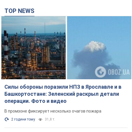
Силы обороны поразили НПЗ в Ярославле и в
Башкортостане: Зеленский раскрыл детали
операции. Фото и видео
В промзоне фиксирует несколько очагов пожара
2 години тому
31,8 т.
Россия атаковала железнодорожную станцию
в Лозовой в Харьковской области: есть
погибшие и раненые
В результате удара БПЛА были повреждены вокзал,
контактная сеть и подвижной состав; движение поездов до
станции временно приостановлено
3 години тому
3,0 т.
ВАКС избрал меру пресечения экс-послу
Украины в США Стефанишиной: что известно о