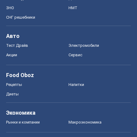
Рецепты
Напитки
Диеты
Экономика
Рынки и компании
Mакроэкономика
MedOboz
Новости медицины
MAMACLUB
Шоу
Афиша
Сплетни
Красота
Мода
Женский Журнал