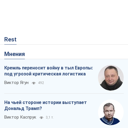
Виктор Ягун
492
На чьей стороне истории выступает
Дональд Трамп?
Виктор Каспрук
3,1 т.
Хозяева Черного моря: о казацкой
морской славе
Юрий Кирпичев
213