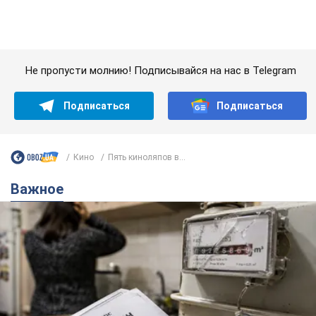
Важное
Женщине начислили 729 тыс. грн долга за газ
из-за показаний неисправного счетчика: судья
вынес неожиданное решение
Нужно ли платить долг из-за доначисления
5 годин тому
6,6 т.
"Это Украина напала!" Оксана Вояж