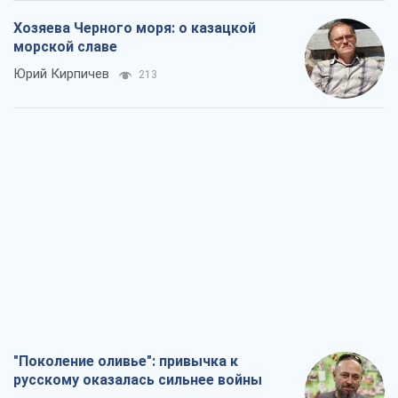
"Поколение оливье": привычка к
русскому оказалась сильнее войны
Руслан Горовой
2,0 т.
Вот конечная цель российского
массированного удара
Игорь Чернецкий
3,4 т.
От Wildberries к ВТБ: как один удар
может запустить цепную реакцию в
России