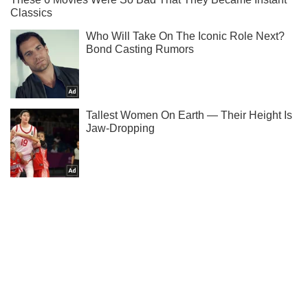
Не пропусти молнию! Подписывайся на нас в Telegram
Подписаться
Подписаться
Кино
Пять киноляпов в...