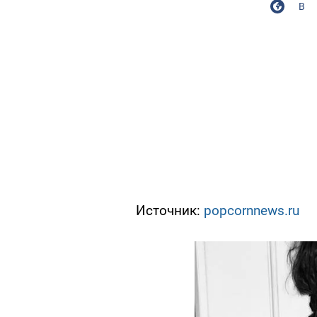
В
Источник:
popcornnews.ru