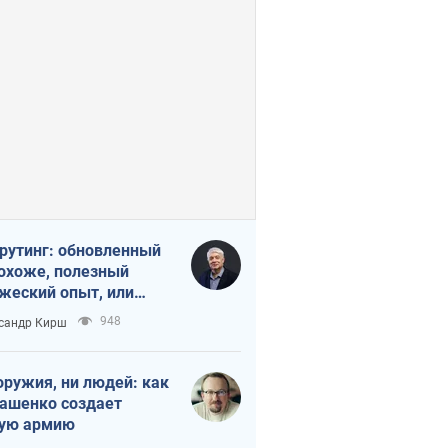
рутинг: обновленный
похоже, полезный
жеский опыт, или
лектика
948
сандр Кирш
бовательной трусости
оружия, ни людей: как
ашенко создает
ую армию