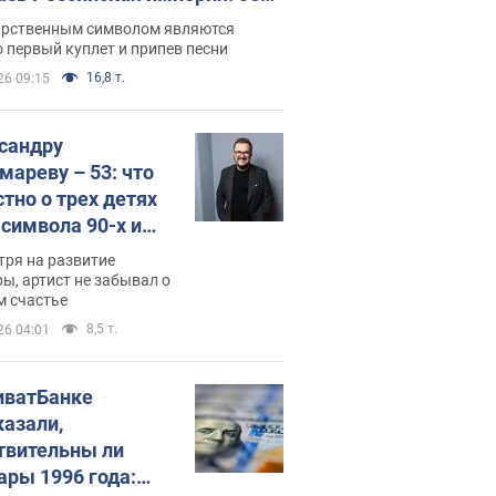
 не рассказывают в школе
арственным символом являются
 первый куплет и припев песни
16,8 т.
26 09:15
сандру
мареву – 53: что
стно о трех детях
-символа 90-х и
они выглядят
тря на развитие
ы, артист не забывал о
м счастье
8,5 т.
26 04:01
иватБанке
казали,
твительны ли
ары 1996 года: