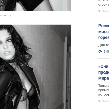
небо
строи
веру
9.08.20
Росс
масс
горе
есть
Для те
9.0
«Они
прод
мира
росс
Тольк
обст
примен
котор
9.08.20