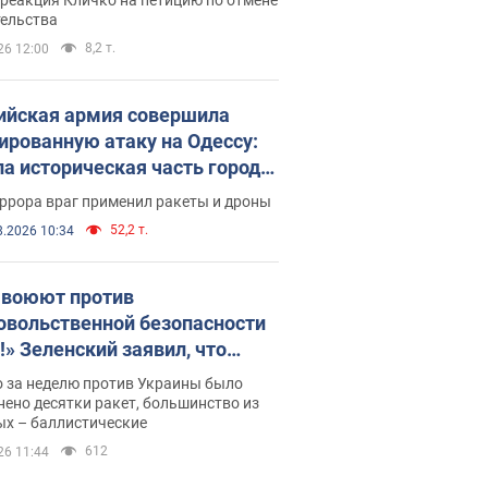
скреба "московского
тельства
ющего"
8,2 т.
26 12:00
ийская армия совершила
ированную атаку на Одессу:
ла историческая часть города,
 пострадавшие. Фото и видео
ррора враг применил ракеты и дроны
52,2 т.
8.2026 10:34
 воюют против
овольственной безопасности
!» Зеленский заявил, что
ийская армия вновь
о за неделю против Украины было
реляла порт в Одессе
ено десятки ракет, большинство из
ых – баллистические
612
26 11:44