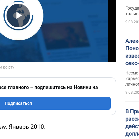
этом
Госуд
только
9.08.20
Play Video
Алек
Поно
изве
секс
как 
Несмо
карьер
лично
рсе главного – подпишитесь на Новини на
9.08.20
Подписаться
В Пр
расс
дейс
ew. Январь 2010.
долл