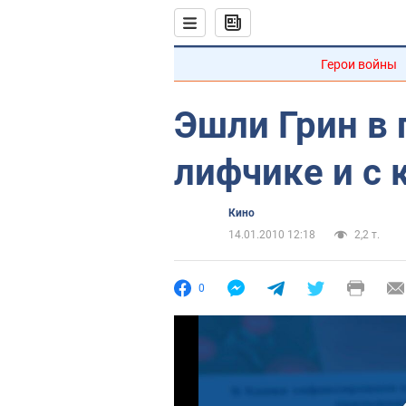
Герои войны
Эшли Грин в
лифчике и с 
Кино
14.01.2010 12:18
2,2 т.
0