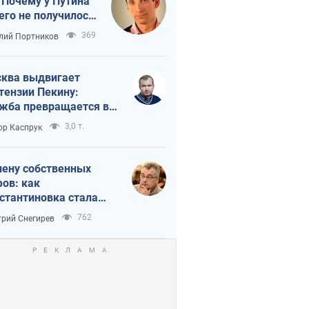
 Почему у Путина
его не получилось
краиной
369
лий Портников
ква выдвигает
тензии Пекину:
жба превращается в
исимость России от
3,0 т.
ор Каспрук
ая
лену собственных
ов: как
стантиновка стала
вной идеологической
762
рий Снегирев
ушкой для российских
упантов