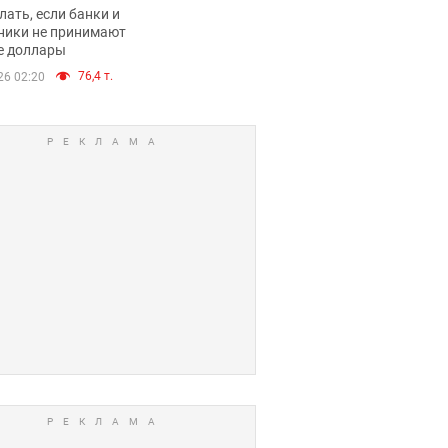
имают ли
лать, если банки и
нники и банки
ники не принимают
е доллары
е купюры
76,4 т.
26 02:20