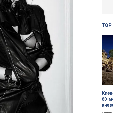
TO
Киев
80-м
киев
оста
Какая 