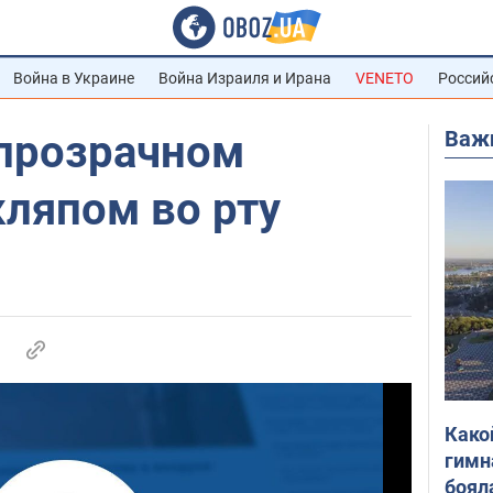
Война в Украине
Война Израиля и Ирана
VENETO
Россий
Важ
 прозрачном
кляпом во рту
Како
гимн
боял