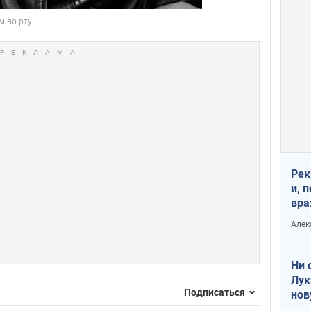
Рек
и, 
вра
Диа
Алек
тре
Ни 
Лук
Подписаться
нов