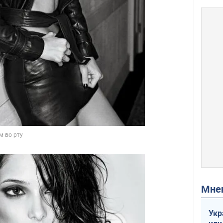
Мн
Укр