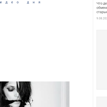
прин
идео дня
Что де
обме
обмен
стары
таки
9.08.20