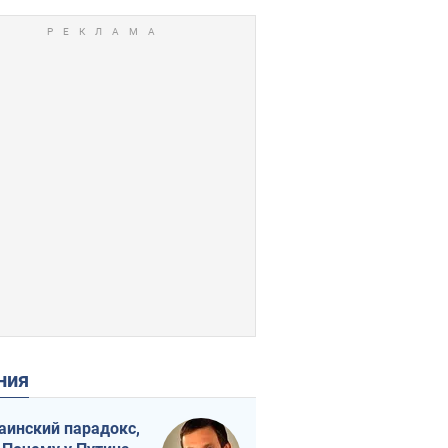
ения
аинский парадокс,