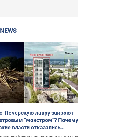
P NEWS
о-Печерскую лавру закроют
етровым "монстром"? Почему
ские власти отказались
новить строительство
реакция Кличко на петицию по отмене