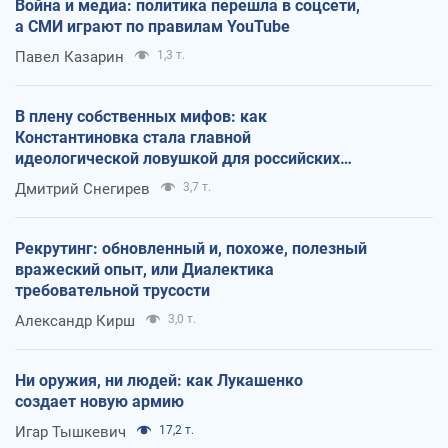
Война и медиа: политика перешла в соцсети,
а СМИ играют по правилам YouTube
Павел Казарин
1,3 т.
В плену собственных мифов: как
Константиновка стала главной
идеологической ловушкой для российских
оккупантов
Дмитрий Снегирев
3,7 т.
Рекрутинг: обновленный и, похоже, полезный
вражеский опыт, или Диалектика
требовательной трусости
Александр Кирш
3,0 т.
Ни оружия, ни людей: как Лукашенко
создает новую армию
Игар Тышкевич
17,2 т.