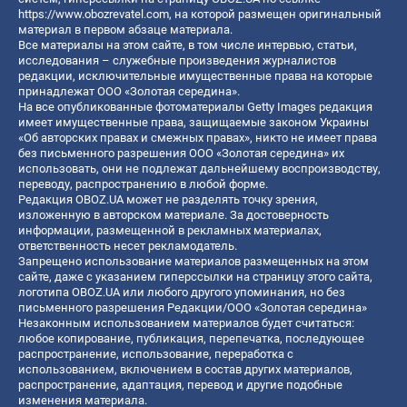
https://www.obozrevatel.com
, на которой размещен оригинальный
материал в первом абзаце материала.
Все материалы на этом сайте, в том числе интервью, статьи,
исследования – служебные произведения журналистов
редакции, исключительные имущественные права на которые
принадлежат ООО «Золотая середина».
На все опубликованные фотоматериалы Getty Images редакция
имеет имущественные права, защищаемые законом Украины
«Об авторских правах и смежных правах», никто не имеет права
без письменного разрешения ООО «Золотая середина» их
использовать, они не подлежат дальнейшему воспроизводству,
переводу, распространению в любой форме.
Редакция OBOZ.UA может не разделять точку зрения,
изложенную в авторском материале. За достоверность
информации, размещенной в рекламных материалах,
ответственность несет рекламодатель.
Запрещено использование материалов размещенных на этом
сайте, даже с указанием гиперссылки на страницу этого сайта,
логотипа OBOZ.UA или любого другого упоминания, но без
письменного разрешения Редакции/ООО «Золотая середина»
Незаконным использованием материалов будет считаться:
любое копирование, публикация, перепечатка, последующее
распространение, использование, переработка с
использованием, включением в состав других материалов,
распространение, адаптация, перевод и другие подобные
изменения материала.