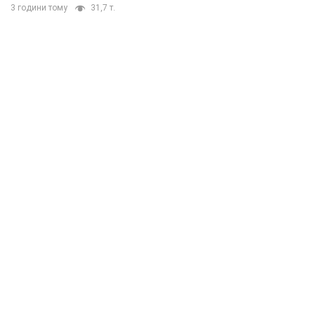
3 години тому
31,7 т.