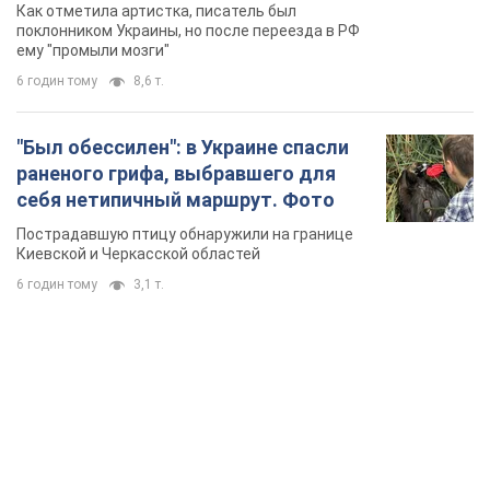
русского не знал, а теперь хочет
Как отметила артистка, писатель был
геноцида украинцев
поклонником Украины, но после переезда в РФ
ему "промыли мозги"
6 годин тому
8,6 т.
"Был обессилен": в Украине спасли
раненого грифа, выбравшего для
себя нетипичный маршрут. Фото
Пострадавшую птицу обнаружили на границе
Киевской и Черкасской областей
6 годин тому
3,1 т.