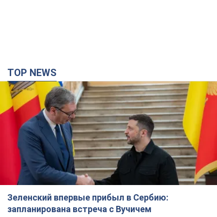
Зеленский впервые прибыл в Сербию:
запланирована встреча с Вучичем
Это первый визит главы государства в Белград
33 минуты назад
426
Третий армейский корпус создает для
российских оккупантов на Лиманском
направлении критический дискомфорт: как это
удалось
Сейчас это перерастает в кризис для всей группировки
3 часа назад
40,5 т.
В оккупированной Ялте прогремели мощные
взрывы: поднимается черный дым. Фото и
видео
Город, вероятно, подвергся атаке дронов