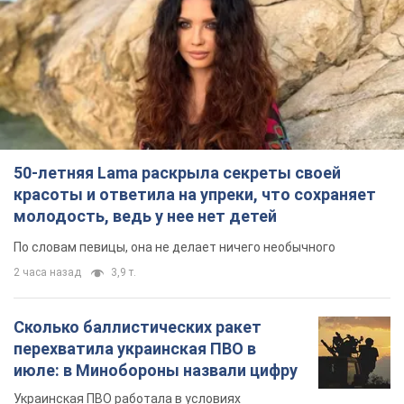
Сколько баллистических ракет
перехватила украинская ПВО в
июле: в Минобороны назвали цифру
Украинская ПВО работала в условиях
дефицита ракет-перехватчиков
5 часов назад
6,6 т.
Аурика Ротару через суд изменила
свою пенсию, на которую ранее
жаловалась: сколько получала
певица
В выплату не была включена зарплата
артистки за время работы в Черновицкой
филармонии
через 8 часов