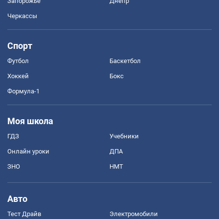
Запорожье
Днепр
Черкассы
Спорт
Футбол
Баскетбол
Хоккей
Бокс
Формула-1
Моя школа
ГДЗ
Учебники
Онлайн уроки
ДПА
ЗНО
НМТ
Авто
Тест Драйв
Электромобили