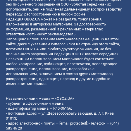
без письменного разрешения ООО «Золотая середина» их
использовать, они не подлежат дальнейшему воспроизводству,
переводу, распространению в любой форме.
Редакция OBOZ.UA может не разделять точку зрения,
изложенную в авторском материале. За достоверность
информации, размещенной в рекламных материалах,
ответственность несет рекламодатель.
Запрещено использование материалов размещенных на этом
сайте, даже с указанием гиперссылки на страницу этого сайта,
логотипа OBOZ.UA или любого другого упоминания, но без
письменного разрешения Редакции/ООО «Золотая середина»
Незаконным использованием материалов будет считаться:
любое копирование, публикация, перепечатка, последующее
распространение, использование, переработка с
использованием, включением в состав других материалов,
распространение, адаптация, перевод и другие подобные
изменения материала.
Название онлайн медиа — «OBOZ.UA»
- субъект в сфере онлайн медиа;
- идентификатор медиа — R40-06156;
- почтовый адрес — ул. Деревообрабатывающая, д. 7, г. Киев,
01013;
- адрес электронной почты —
[email protected]
; - телефон — (044)
585 46 20