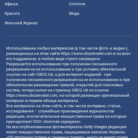
Афиша
Сплетни
Красота
Мода
Женский Журнал
Использование любых материалов (в том числе фото- и видео-),
размещенных на этом сайте
https://www.obozrevatel.com
и на всех
его поддоменах, в любом виде строго запрещено.
Разрешается использование при получении письменного
разрешения на их использование и при условии обязательной
ссылки на сайт OBOZ.UA, а для интернет-изданий - при
получении письменного разрешения на их использование и при
обязательном размещении прямой, открытой для поисковых
систем, гиперссылки на страницу OBOZ.UA по ссылке
https://www.obozrevatel.com
, на которой размещен оригинальный
материал в первом абзаце материала.
Все материалы на этом сайте, в том числе интервью, статьи,
исследования – служебные произведения журналистов
редакции, исключительные имущественные права на которые
принадлежат ООО «Золотая середина».
На все опубликованные фотоматериалы Getty Images редакция
имеет имущественные права, защищаемые законом Украины
«Об авторских правах и смежных правах», никто не имеет права