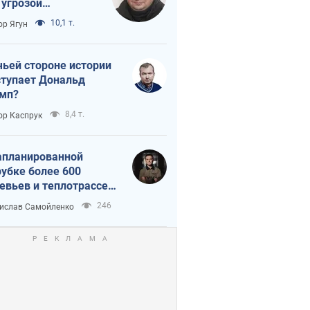
 угрозой
тическая
10,1 т.
ор Ягун
истика
чьей стороне истории
тупает Дональд
мп?
8,4 т.
ор Каспрук
апланированной
убке более 600
евьев и теплотрассе:
 происходит на
246
ислав Самойленко
емках в Киеве