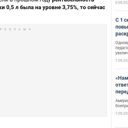
6.08.20
 0,5 л была на уровне 3,75%, то сейчас
С 1 
повы
раск
Однов
педаг
увелич
7.08.20
«Нам
отве
пере
Patri
Амери
боепр
7.08.20