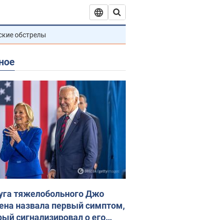
ские обстрелы
ное
уга тяжелобольного Джо
ена назвала первый симптом,
рый сигнализировал о его