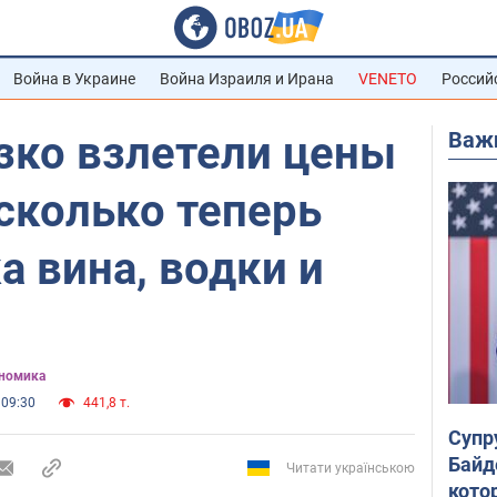
Война в Украине
Война Израиля и Ирана
VENETO
Россий
Важ
зко взлетели цены
 сколько теперь
а вина, водки и
ономика
 09:30
441,8 т.
Супр
Байд
Читати українською
кото