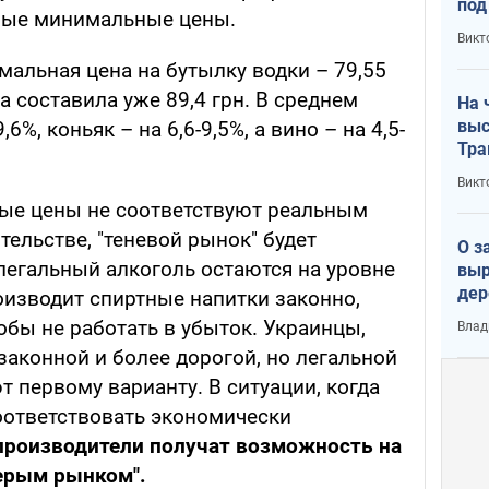
под
вые минимальные цены.
кри
Викт
лог
мальная цена на бутылку водки – 79,55
а составила уже 89,4 грн. В среднем
На 
выс
6%, коньяк – на 6,6-9,5%, а вино – на 4,5-
Тра
Викт
ные цены не соответствуют реальным
тельстве, "теневой рынок" будет
О з
елегальный алкоголь остаются на уровне
выр
дер
оизводит спиртные напитки законно,
что
обы не работать в убыток. Украинцы,
Влад
Тер
аконной и более дорогой, но легальной
т первому варианту. В ситуации, когда
оответствовать экономически
производители получат возможность на
серым рынком".