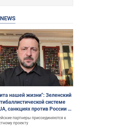
P NEWS
ита нашей жизни": Зеленский
нтибаллистической системе
JA, санкциях против России и
ержке аграриев. Видео
ейские партнеры присоединяются к
стному проекту