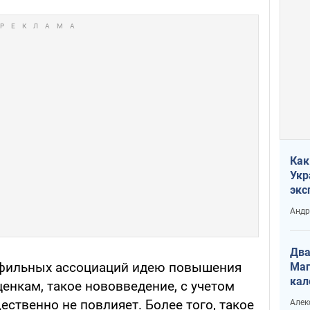
Как
Укр
экс
неф
Андр
Два
рофильных ассоциаций идею повышения
Маг
кал
енкам, такое нововведение, с учетом
ественно не повлияет. Более того, такое
Алек