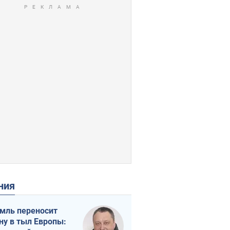
ения
мль переносит
ну в тыл Европы: