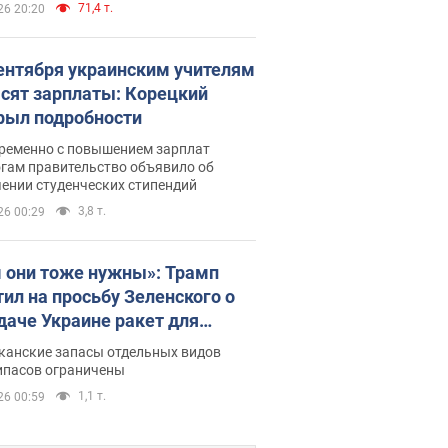
71,4 т.
26 20:20
сентября украинским учителям
сят зарплаты: Корецкий
рыл подробности
ременно с повышением зарплат
огам правительство объявило об
ении студенческих стипендий
3,8 т.
26 00:29
 они тоже нужны»: Трамп
тил на просьбу Зеленского о
даче Украине ракет для
ot
канские запасы отдельных видов
ипасов ограничены
1,1 т.
26 00:59