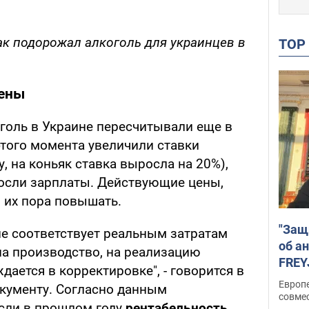
ак подорожал алкоголь для украинцев в
TO
цены
оль в Украине пересчитывали еще в
этого момента увеличили ставки
, на коньяк ставка выросла на 20%),
росли зарплаты. Действующие цены,
 их пора повышать.
"Защ
е соответствует реальным затратам
об а
на производство, на реализацию
FREY
дается в корректировке", - говорится в
подд
Европ
окументу. Согласно данным
совме
если в прошлом году
рентабельность