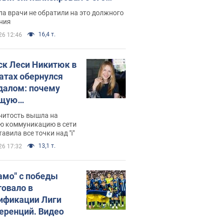
ессивном" раке
а врачи не обратили на это должного
ния
16,4 т.
26 12:46
ск Леси Никитюк в
атах обернулся
далом: почему
ущую
раведливо
нитость вышла на
йтили
ю коммуникацию в сети
тавила все точки над "i"
13,1 т.
26 17:32
амо" с победы
товало в
ификации Лиги
еренций. Видео