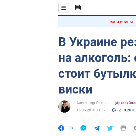
Герои войны
В Украине ре
на алкоголь:
стоит бутылк
виски
Александр Литвин
(Архив) Эк
15.06.2018 11:57
2.10.2018
338