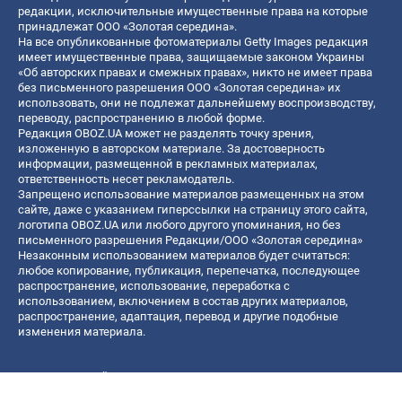
редакции, исключительные имущественные права на которые
принадлежат ООО «Золотая середина».
На все опубликованные фотоматериалы Getty Images редакция
имеет имущественные права, защищаемые законом Украины
«Об авторских правах и смежных правах», никто не имеет права
без письменного разрешения ООО «Золотая середина» их
использовать, они не подлежат дальнейшему воспроизводству,
переводу, распространению в любой форме.
Редакция OBOZ.UA может не разделять точку зрения,
изложенную в авторском материале. За достоверность
информации, размещенной в рекламных материалах,
ответственность несет рекламодатель.
Запрещено использование материалов размещенных на этом
сайте, даже с указанием гиперссылки на страницу этого сайта,
логотипа OBOZ.UA или любого другого упоминания, но без
письменного разрешения Редакции/ООО «Золотая середина»
Незаконным использованием материалов будет считаться:
любое копирование, публикация, перепечатка, последующее
распространение, использование, переработка с
использованием, включением в состав других материалов,
распространение, адаптация, перевод и другие подобные
изменения материала.
Название онлайн медиа — «OBOZ.UA»
- субъект в сфере онлайн медиа;