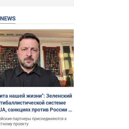
P NEWS
ита нашей жизни": Зеленский
нтибаллистической системе
JA, санкциях против России и
ержке аграриев. Видео
ейские партнеры присоединяются к
стному проекту