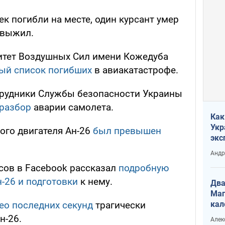
ек погибли на месте, один курсант умер
 выжил.
итет Воздушных Сил имени Кожедуба
ый список погибших
в авиакатастрофе.
трудники Службы безопасности Украины
разбор
аварии самолета.
Как
Укр
вого двигателя Ан-26
был превышен
экс
неф
Андр
сов в Facebook рассказал
подробную
-26 и подготовки
к нему.
Два
Маг
кал
ео последних секунд
трагически
н-26.
Алек