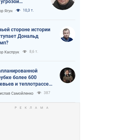
 угрозой
тическая
10,3 т.
ор Ягун
истика
чьей стороне истории
тупает Дональд
мп?
8,6 т.
ор Каспрук
апланированной
убке более 600
евьев и теплотрассе:
 происходит на
387
ислав Самойленко
емках в Киеве