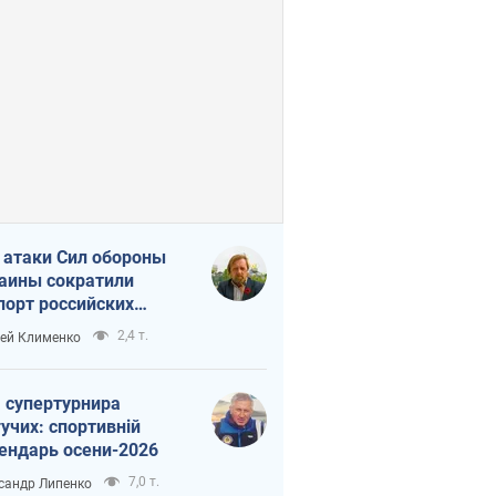
 атаки Сил обороны
аины сократили
порт российских
тепродуктов
2,4 т.
ей Клименко
 супертурнира
учих: спортивній
ендарь осени-2026
7,0 т.
сандр Липенко