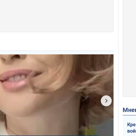
Мн
Кре
вой