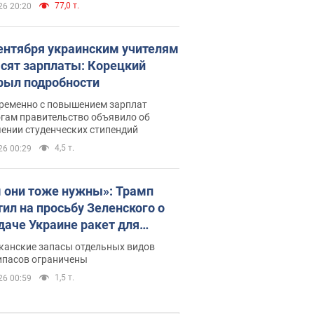
77,0 т.
26 20:20
сентября украинским учителям
сят зарплаты: Корецкий
рыл подробности
ременно с повышением зарплат
огам правительство объявило об
ении студенческих стипендий
4,5 т.
26 00:29
 они тоже нужны»: Трамп
тил на просьбу Зеленского о
даче Украине ракет для
ot
канские запасы отдельных видов
ипасов ограничены
1,5 т.
26 00:59