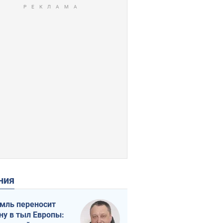
ения
мль переносит
ну в тыл Европы: