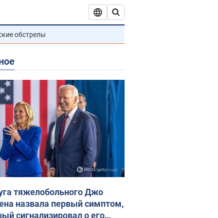
ские обстрелы
ное
уга тяжелобольного Джо
ена назвала первый симптом,
рый сигнализировал о его