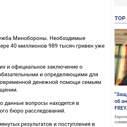
TO
лужба Минобороны. Необходимые
мере 40 миллионов 989 тысяч гривен уже
их и официальное заключение о
 обязательными и определяющими для
новременной денежной помощи семьям
бщении.
"Защ
об а
о данные вопросы находятся в
FREY
ого бюро расследований.
подд
Европ
совме
янутых результатов и поступления в