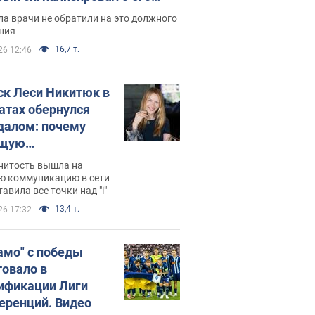
ессивном" раке
а врачи не обратили на это должного
ния
16,7 т.
26 12:46
ск Леси Никитюк в
атах обернулся
далом: почему
ущую
раведливо
нитость вышла на
йтили
ю коммуникацию в сети
тавила все точки над "i"
13,4 т.
26 17:32
амо" с победы
товало в
ификации Лиги
еренций. Видео