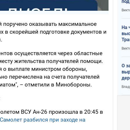
под
кри
Викт
лог
й поручено оказывать максимальное
На 
х в скорейшей подготовке документов и
выс
.
Тра
Викт
нтов осуществляется через областные
есту жительства получателей помощи.
О з
я о выплате министром обороны,
выр
но перечислена на счета получателей
дер
что
атом", – отметили в Минобороны.
Влад
Тер
:
олетом ВСУ Ан-26 произошла в 20:45 в
Самолет разбился при заходе на