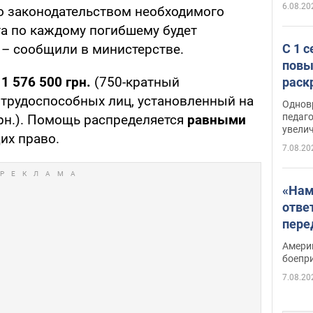
6.08.20
 законодательством необходимого
а по каждому погибшему будет
С 1 
 – сообщили в министерстве.
повы
т
1 576 500 грн.
(750-кратный
раск
трудоспособных лиц, установленный на
Однов
педаг
грн.). Помощь распределяется
равными
увелич
их право.
7.08.20
«Нам
отве
пере
Patri
Амери
боепр
7.08.20