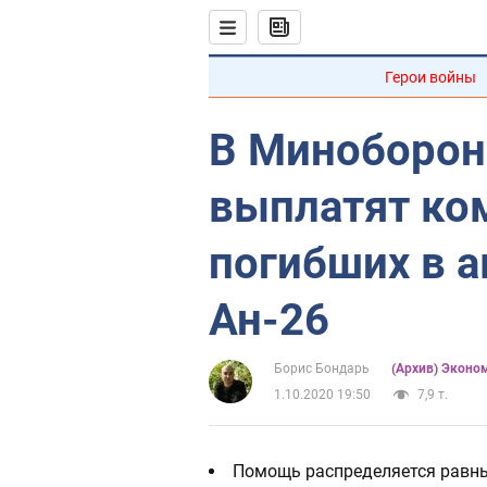
Герои войны
В Миноборон
выплатят ко
погибших в 
Ан-26
Борис Бондарь
(Архив) Эконо
1.10.2020 19:50
7,9 т.
Помощь распределяется равны