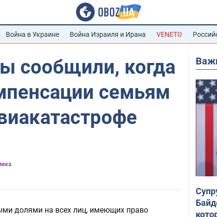
Война в Украине
Война Израиля и Ирана
VENETO
Россий
Важ
ы сообщили, когда
мпенсации семьям
авиакатастрофе
мика
Супр
Байд
ми долями на всех лиц, имеющих право
кото