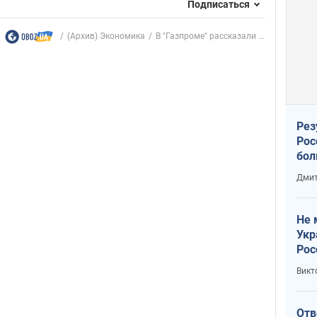
Подписаться
(Архив) Экономика
В "Газпроме" рассказали ...
Рез
Рос
бол
Дмит
Не 
Укр
Рос
Викт
Отв