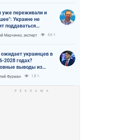
 уже переживали и
шее": Украине не
ит поддаваться
аянию из-за
4,6 т.
ей Марченко, эксперт
етного террора
 ожидает украинцев в
6-2028 годах?
овные выводы из
ых прогнозов от НБУ
1,8 т.
лий Фурман