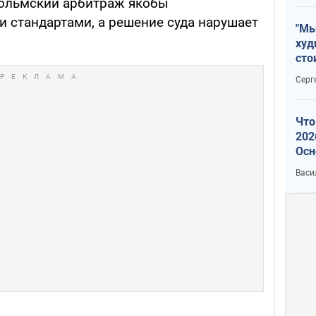
гольмский арбитраж якобы
 стандартами, а решение суда нарушает
"Мы
худ
сто
отч
Серг
рак
Что
202
Осн
нов
Васи