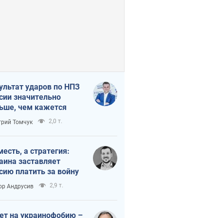
ультат ударов по НПЗ
сии значительно
ьше, чем кажется
2,0 т.
рий Томчук
месть, а стратегия:
аина заставляет
сию платить за войну
2,9 т.
ор Андрусив
ет на украинофобию –