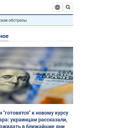
ские обстрелы
ное
и "готовятся" к новому курсу
ара: украинцам рассказали,
 ожидать в ближайшие дни