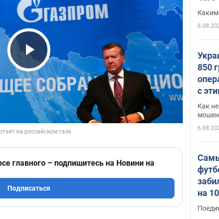
Каким
6.08.20
Укра
Play Video
850 
опер
с эт
Как не
мошен
6.08.20
Самы
рсе главного – подпишитесь на Новини на
футб
заби
Подписаться
на 1
Виде
Поеди