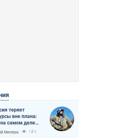
ения
сия теряет
урсы вне плана:
 на самом деле
тует темп войны
1,8 т.
ей Мисюра