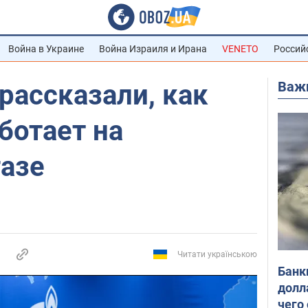
Война в Украине
Война Израиля и Ирана
VENETO
Россий
Важ
 рассказали, как
ботает на
газе
Читати українською
Банк
долл
чего