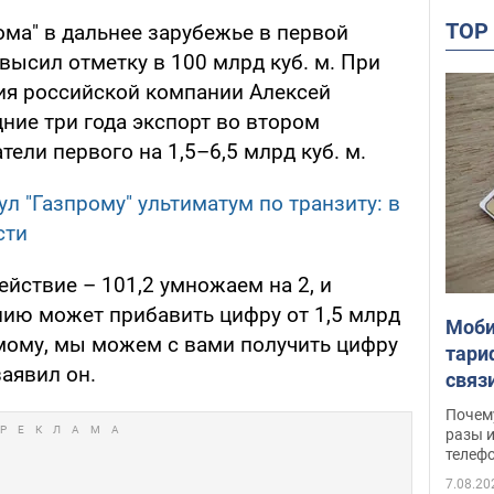
TO
рома" в дальнее зарубежье в первой
высил отметку в 100 млрд куб. м. При
ия российской компании Алексей
ние три года экспорт во втором
ели первого на 1,5–6,5 млрд куб. м.
л "Газпрому" ультиматум по транзиту: в
сти
йствие – 101,2 умножаем на 2, и
ию может прибавить цифру от 1,5 млрд
Моби
имому, мы можем с вами получить цифру
тари
заявил он.
связ
жало
Почем
разы и
телеф
7.08.20