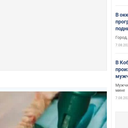
В ок
прог
подн
виде
Город,
7.08.20
В Ко
прои
мужч
Мужчи
мине
7.08.20