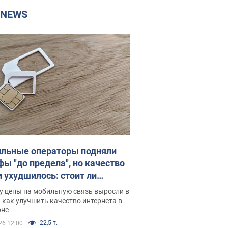
P NEWS
льные операторы подняли
фы "до предела", но качество
и ухудшилось: стоит ли
ваться на цены
у цены на мобильную связь выросли в
 как улучшить качество интернета в
оне
22,5 т.
26 12:00