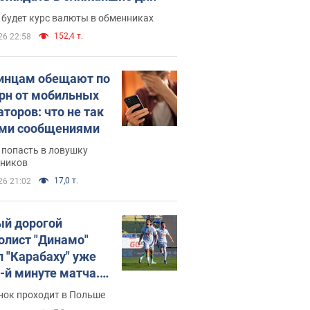
 будет курс валюты в обменниках
152,4 т.
26 22:58
инцам обещают по
грн от мобильных
аторов: что не так
ими сообщениями
 попасть в ловушку
ников
17,0 т.
26 21:02
й дорогой
олист "Динамо"
л "Карабаху" уже
0-й минуте матча.
о
нок проходит в Польше