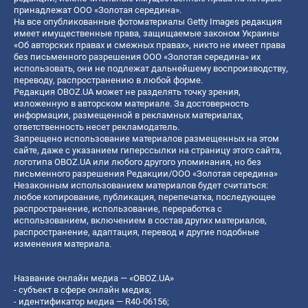
принадлежат ООО «Золотая середина».
На все опубликованные фотоматериалы Getty Images редакция
имеет имущественные права, защищаемые законом Украины
«Об авторских правах и смежных правах», никто не имеет права
без письменного разрешения ООО «Золотая середина» их
использовать, они не подлежат дальнейшему воспроизводству,
переводу, распространению в любой форме.
Редакция OBOZ.UA может не разделять точку зрения,
изложенную в авторском материале. За достоверность
информации, размещенной в рекламных материалах,
ответственность несет рекламодатель.
Запрещено использование материалов размещенных на этом
сайте, даже с указанием гиперссылки на страницу этого сайта,
логотипа OBOZ.UA или любого другого упоминания, но без
письменного разрешения Редакции/ООО «Золотая середина»
Незаконным использованием материалов будет считаться:
любое копирование, публикация, перепечатка, последующее
распространение, использование, переработка с
использованием, включением в состав других материалов,
распространение, адаптация, перевод и другие подобные
изменения материала.
Название онлайн медиа — «OBOZ.UA»
- субъект в сфере онлайн медиа;
- идентификатор медиа — R40-06156;