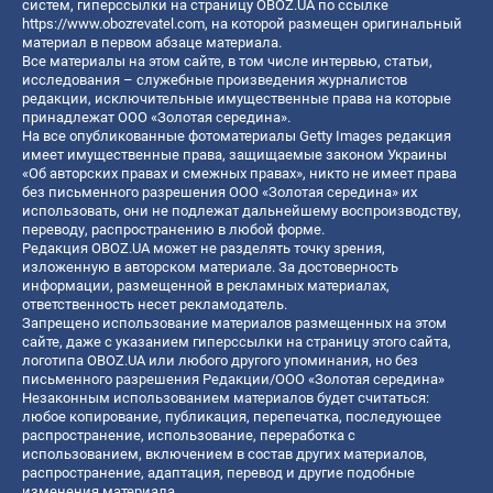
систем, гиперссылки на страницу OBOZ.UA по ссылке
https://www.obozrevatel.com
, на которой размещен оригинальный
материал в первом абзаце материала.
Все материалы на этом сайте, в том числе интервью, статьи,
исследования – служебные произведения журналистов
редакции, исключительные имущественные права на которые
принадлежат ООО «Золотая середина».
На все опубликованные фотоматериалы Getty Images редакция
имеет имущественные права, защищаемые законом Украины
«Об авторских правах и смежных правах», никто не имеет права
без письменного разрешения ООО «Золотая середина» их
использовать, они не подлежат дальнейшему воспроизводству,
переводу, распространению в любой форме.
Редакция OBOZ.UA может не разделять точку зрения,
изложенную в авторском материале. За достоверность
информации, размещенной в рекламных материалах,
ответственность несет рекламодатель.
Запрещено использование материалов размещенных на этом
сайте, даже с указанием гиперссылки на страницу этого сайта,
логотипа OBOZ.UA или любого другого упоминания, но без
письменного разрешения Редакции/ООО «Золотая середина»
Незаконным использованием материалов будет считаться:
любое копирование, публикация, перепечатка, последующее
распространение, использование, переработка с
использованием, включением в состав других материалов,
распространение, адаптация, перевод и другие подобные
изменения материала.