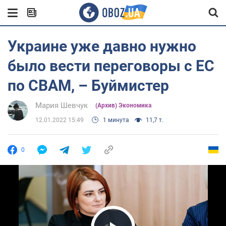
Украине уже давно нужно
было вести переговоры с ЕС
по CBAM, – Буймистер
Мария Шевчук
(Архив) Экономика
12.01.2022 15:49
1 минута
11,7 т.
0