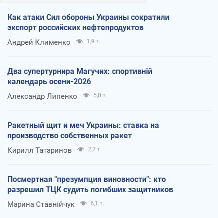
Как атаки Сил обороны Украины сократили
экспорт российских нефтепродуктов
Андрей Клименко
1,9 т.
Два супертурнира Магучих: спортивній
календарь осени-2026
Александр Липенко
5,0 т.
Ракетный щит и меч Украины: ставка на
производство собственных ракет
Кирилл Татаринов
2,7 т.
Посмертная "презумпция виновности": кто
разрешил ТЦК судить погибших защитников
Марина Ставнійчук
6,1 т.