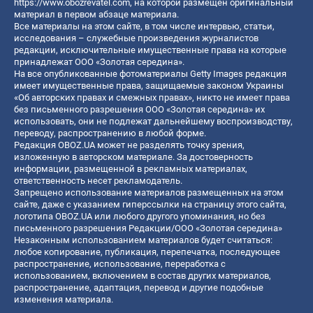
https://www.obozrevatel.com
, на которой размещен оригинальный
материал в первом абзаце материала.
Все материалы на этом сайте, в том числе интервью, статьи,
исследования – служебные произведения журналистов
редакции, исключительные имущественные права на которые
принадлежат ООО «Золотая середина».
На все опубликованные фотоматериалы Getty Images редакция
имеет имущественные права, защищаемые законом Украины
«Об авторских правах и смежных правах», никто не имеет права
без письменного разрешения ООО «Золотая середина» их
использовать, они не подлежат дальнейшему воспроизводству,
переводу, распространению в любой форме.
Редакция OBOZ.UA может не разделять точку зрения,
изложенную в авторском материале. За достоверность
информации, размещенной в рекламных материалах,
ответственность несет рекламодатель.
Запрещено использование материалов размещенных на этом
сайте, даже с указанием гиперссылки на страницу этого сайта,
логотипа OBOZ.UA или любого другого упоминания, но без
письменного разрешения Редакции/ООО «Золотая середина»
Незаконным использованием материалов будет считаться:
любое копирование, публикация, перепечатка, последующее
распространение, использование, переработка с
использованием, включением в состав других материалов,
распространение, адаптация, перевод и другие подобные
изменения материала.