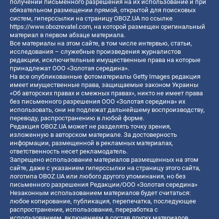
получении письменного разрешения на их использование и при
обязательном размещении прямой, открытой для поисковых
систем, гиперссылки на страницу OBOZ.UA по ссылке
https://www.obozrevatel.com
, на которой размещен оригинальный
материал в первом абзаце материала.
Все материалы на этом сайте, в том числе интервью, статьи,
исследования – служебные произведения журналистов
редакции, исключительные имущественные права на которые
принадлежат ООО «Золотая середина».
На все опубликованные фотоматериалы Getty Images редакция
имеет имущественные права, защищаемые законом Украины
«Об авторских правах и смежных правах», никто не имеет права
без письменного разрешения ООО «Золотая середина» их
использовать, они не подлежат дальнейшему воспроизводству,
переводу, распространению в любой форме.
Редакция OBOZ.UA может не разделять точку зрения,
изложенную в авторском материале. За достоверность
информации, размещенной в рекламных материалах,
ответственность несет рекламодатель.
Запрещено использование материалов размещенных на этом
сайте, даже с указанием гиперссылки на страницу этого сайта,
логотипа OBOZ.UA или любого другого упоминания, но без
письменного разрешения Редакции/ООО «Золотая середина»
Незаконным использованием материалов будет считаться:
любое копирование, публикация, перепечатка, последующее
распространение, использование, переработка с
использованием, включением в состав других материалов,