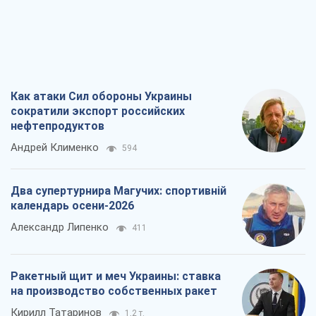
Ракетный щит и меч Украины: ставка
на производство собственных ракет
Кирилл Татаринов
1,2 т.
Посмертная "презумпция виновности":
кто разрешил ТЦК судить погибших
защитников
Марина Ставнійчук
3,5 т.
Все мнения