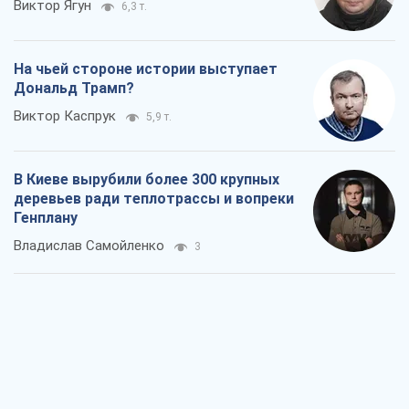
Как атаки Сил обороны Украины
сократили экспорт российских
нефтепродуктов
Андрей Клименко
594
Два супертурнира Магучих: спортивній
календарь осени-2026
Александр Липенко
411