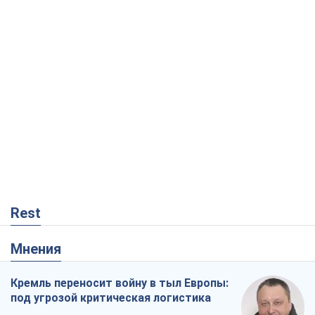
Мнения
Кремль переносит войну в тыл Европы:
под угрозой критическая логистика
Виктор Ягун
6,3 т.
На чьей стороне истории выступает
Дональд Трамп?
Виктор Каспрук
5,9 т.
В Киеве вырубили более 300 крупных
деревьев ради теплотрассы и вопреки
Генплану
Владислав Самойленко
3