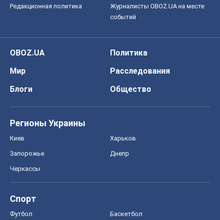
Черкассы
Спорт
Футбол
Баскетбол
Хоккей
Бокс
Формула-1
Моя школа
ГДЗ
Учебники
Онлайн уроки
ДПА
ЗНО
НМТ
СНГ решебники
Авто
Тест Драйв
Электромобили