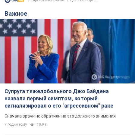
сигнализировал о его "агрессивном" раке
Сначала врачи не обратили на это должного внимания
7 годин тому
10,9 т.
Ее убила Россия: умерла 13-летняя
девочка, раненая в результате
российской атаки на Сумскую
область. Фото
В тот день во время российского обстрела
погибли ее брат, отчим и бабушка
8 годин тому
9,2 т.
Почему в СССР врачи носили только
белые халаты
В этом был как практический, так и
символический смысл
7 годин тому
3,1 т.