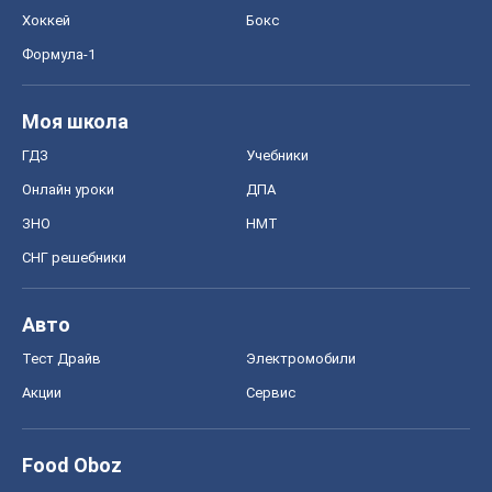
Акции
Сервис
Food Oboz
Рецепты
Напитки
Диеты
Экономика
Рынки и компании
Mакроэкономика
MedOboz
Новости медицины
MAMACLUB
Шоу
Афиша
Сплетни