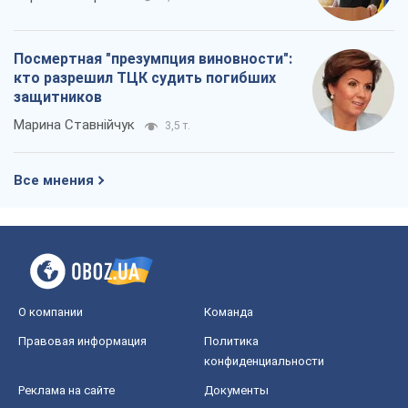
О компании
Команда
Правовая информация
Политика
конфиденциальности
Реклама на сайте
Документы
Редакционная политика
Журналисты OBOZ.UA на месте
событий
OBOZ.UA
Политика
Мир
Расследования
Блоги
Общество
Регионы Украины
Киев
Харьков
Запорожье
Днепр