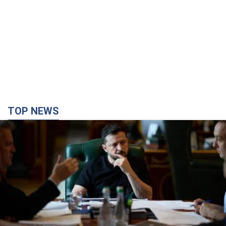
Зеленский поручил подготовить "специальную
санкционную операцию" против России: какие
задачи поставил президент. Фото
Главной целью новых санкций должно стать ограничение
доступа России к иностранным технологиям
12 хвилин тому
102
Херсон полностью остался без света, во
Львове аварийные отключения: ситуация в
энергосистеме 6 августа
Россияне нанесли удар по важному энергообъекту
3 години тому
12,4 т.