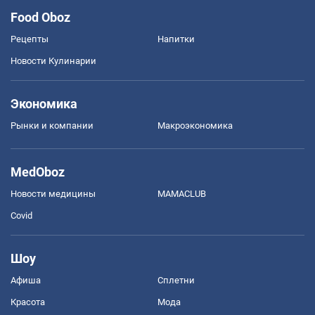
Food Oboz
Рецепты
Напитки
Новости Кулинарии
Экономика
Рынки и компании
Mакроэкономика
MedOboz
Новости медицины
MAMACLUB
Covid
Шоу
Афиша
Сплетни
Красота
Мода