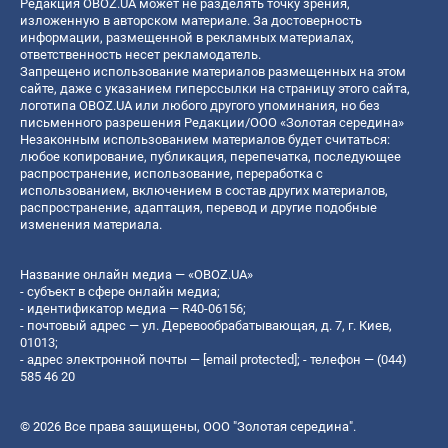
Редакция OBOZ.UA может не разделять точку зрения,
изложенную в авторском материале. За достоверность
информации, размещенной в рекламных материалах,
ответственность несет рекламодатель.
Запрещено использование материалов размещенных на этом
сайте, даже с указанием гиперссылки на страницу этого сайта,
логотипа OBOZ.UA или любого другого упоминания, но без
письменного разрешения Редакции/ООО «Золотая середина»
Незаконным использованием материалов будет считаться:
любое копирование, публикация, перепечатка, последующее
распространение, использование, переработка с
использованием, включением в состав других материалов,
распространение, адаптация, перевод и другие подобные
изменения материала.
Название онлайн медиа — «OBOZ.UA»
- субъект в сфере онлайн медиа;
- идентификатор медиа — R40-06156;
- почтовый адрес — ул. Деревообрабатывающая, д. 7, г. Киев,
01013;
- адрес электронной почты —
[email protected]
; - телефон — (044)
585 46 20
© 2026 Все права защищены, ООО "Золотая середина".