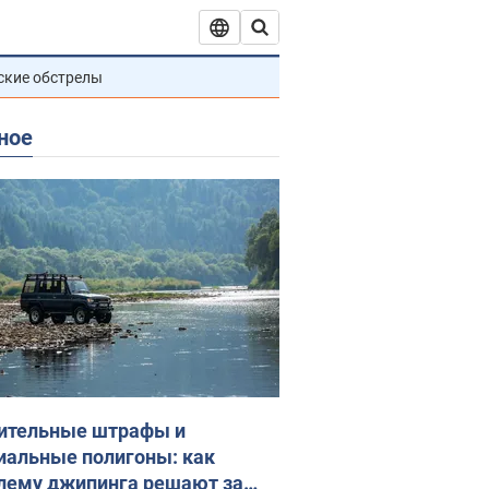
ские обстрелы
ное
ительные штрафы и
иальные полигоны: как
лему джипинга решают за