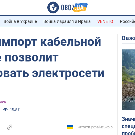
Война в Украине
Война Израиля и Ирана
VENETO
Россий
Важ
импорт кабельной
е позволит
овать электросети
ика
10,8 т.
Знач
спец
Читати українською
проб