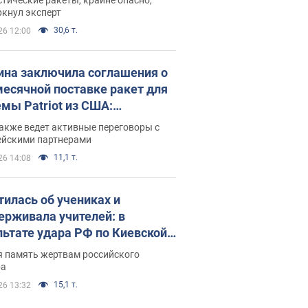
ркнул эксперт
30,6 т.
26 12:00
ина заключила соглашения о
есячной поставке ракет для
емы Patriot из США:
нский раскрыл подробности
акже ведет активные переговоры с
ейскими партнерами
11,1 т.
26 14:08
тилась об учениках и
ерживала учителей: в
льтате удара РФ по Киевской
сти погибли директор
я память жертвам российского
ского лицея, её муж и внук
ра
15,1 т.
26 13:32