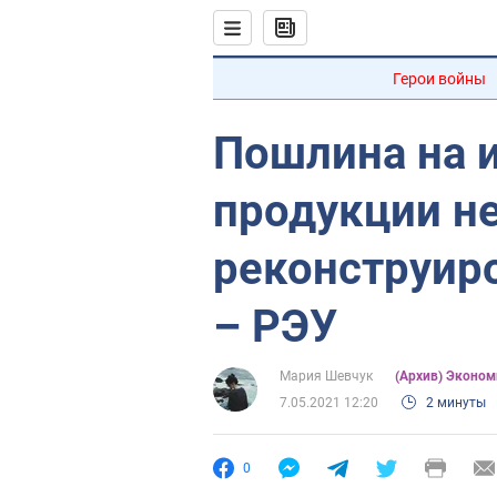
Герои войны
Пошлина на 
продукции н
реконструир
– РЭУ
Мария Шевчук
(Архив) Эконом
7.05.2021 12:20
2 минуты
0