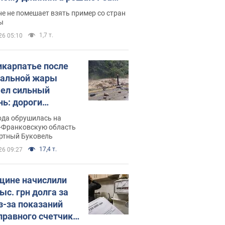
ицей
е не помешает взять пример со стран
ы
1,7 т.
26 05:10
икарпатье после
альной жары
ел сильный
нь: дороги
ратились в реки.
ода обрушилась на
о
-Франковскую область
ортный Буковель
17,4 т.
26 09:27
ине начислили
ыс. грн долга за
из-за показаний
правного счетчика: