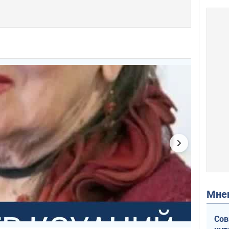
Мн
Сов