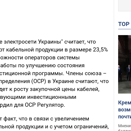
TO
электросети Украины" считает, что
т кабельной продукции в размере 23,5%
можности операторов системы
работы по улучшению состояния
естиционной программы. Члены союза –
ределения (ОСР) в Украине считают, что
ет к росту закупочной цены кабелей,
ствующими инвестиционными
Крем
рдил для ОСР Регулятор.
возм
почт
 факт, что в связи с увеличением
Укра
ьной продукции и с учетом ограничений,
Мнение
баллис