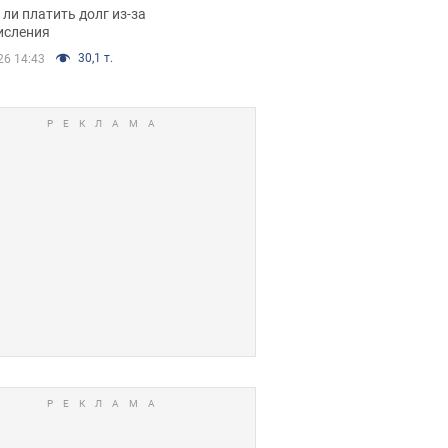
я вынес
ли платить долг из-за
иданное решение
исления
30,1 т.
26 14:43