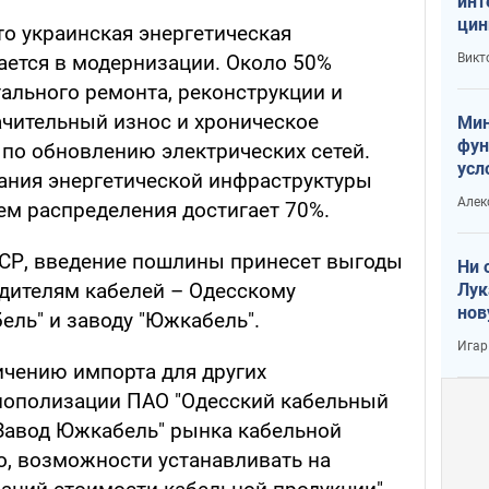
инт
цин
то украинская энергетическая
или
Викт
ается в модернизации. Около 50%
Тра
ального ремонта, реконструкции и
ачительный износ и хроническое
Мин
фун
по обновлению электрических сетей.
усл
ания энергетической инфраструктуры
вое
Алек
ем распределения достигает 70%.
СР, введение пошлины принесет выгоды
Ни 
дителям кабелей – Одесскому
Лук
нов
ель" и заводу "Южкабель".
Игар
ичению импорта для других
нополизации ПАО "Одесский кабельный
"Завод Южкабель" рынка кабельной
о, возможности устанавливать на