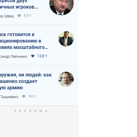
ересов двух
ичных игроков
 тайный план
6,9 т.
ор Швец
мпа и Путина?
ск готовится к
кционированию в
овиях масштабного
нного кризиса
12,8 т.
сандр Левченко
оружия, ни людей: как
ашенко создает
ую армию
9,6 т.
 Тышкевич