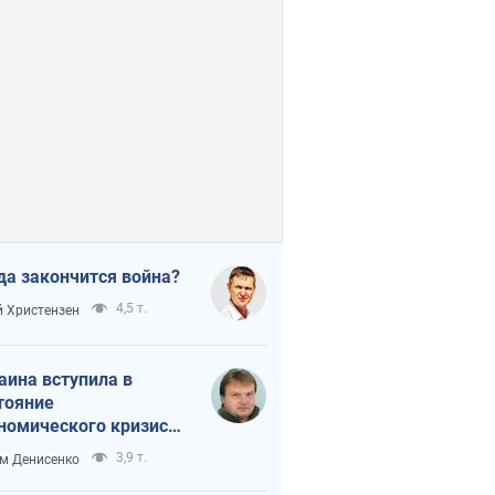
да закончится война?
4,5 т.
 Христензен
аина вступила в
тояние
номического кризиса.
ь ли свет в конце
3,9 т.
м Денисенко
неля?