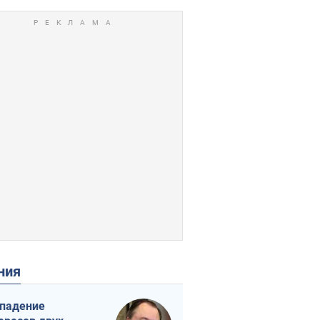
ения
падение