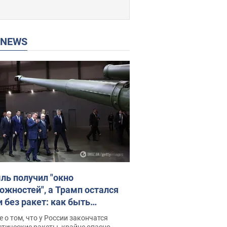
P NEWS
ль получил "окно
ожностей", а Трамп остался
и без ракет: как быть
ине? Интервью с Мельником
 о том, что у России закончатся
тические ракеты, крайне опасно,