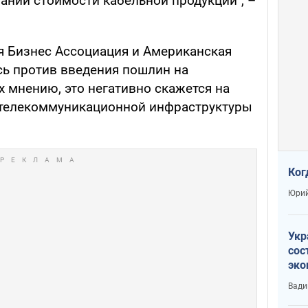
аний стоимости кабельной продукции", –
я Бизнес Ассоциация и Американская
сь против введения пошлин на
 мнению, это негативно скажется на
 телекоммуникационной инфраструктуры
Ког
Юрий
Укр
сос
эко
Ест
Вади
тун