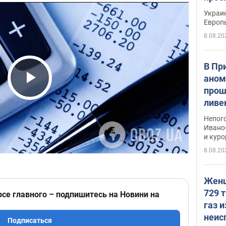
гран
Украин
Европ
8.08.20
В Пр
аном
прош
Play Video
ливе
прев
Непог
Виде
Ивано
и кур
8.08.20
Женщ
729 т
рсе главного – подпишитесь на Новини на
газ 
неис
Подписаться