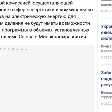
ой комиссией, осуществляющей
подче
ание в сфере энергетики и коммунальных
8.08.20
в на электрическую энергию для
ем деления не будут иметь возможности
Укра
 программы в объемах, установленных
ежем
 в письме Союза в Минэкономразвития.
сист
Зеле
Киев т
европ
8.08.20
Забо
подд
резу
обла
Вечна
киев
терро
8.08.20