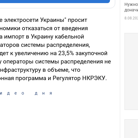
судь
Нужно 
неож
донач
8.08.20
 электросети Украины" просит
номики отказаться от введения
а импорт в Украину кабельной
аторов системы распределения,
дет к увеличению на 23,5% закупочной
у операторы системы распределения не
нфраструктуру в объеме, что
онная программа и Регулятор НКРЭКУ.
идео дня