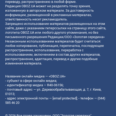
переводу, распространению в любой форме.
Редакция OBOZ.UA может не разделять точку зрения,
изложенную в авторском материале. За достоверность
информации, размещенной в рекламных материалах,
ответственность несет рекламодатель.
Запрещено использование материалов размещенных на этом
сайте, даже с указанием гиперссылки на страницу этого сайта,
логотипа OBOZ.UA или любого другого упоминания, но без
письменного разрешения Редакции/ООО «Золотая середина»
Незаконным использованием материалов будет считаться:
любое копирование, публикация, перепечатка, последующее
распространение, использование, переработка с
использованием, включением в состав других материалов,
распространение, адаптация, перевод и другие подобные
изменения материала.
Название онлайн медиа — «OBOZ.UA»
- субъект в сфере онлайн медиа;
- идентификатор медиа — R40-06156;
- почтовый адрес — ул. Деревообрабатывающая, д. 7, г. Киев,
01013;
- адрес электронной почты —
[email protected]
; - телефон — (044)
585 46 20
© 2026 Все права защищены, ООО "Золотая середина".