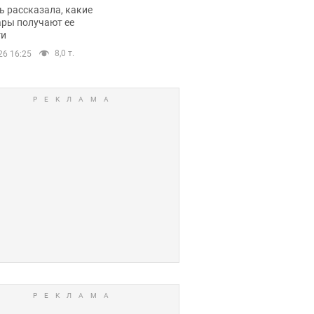
казала о страшной
 рассказала, какие
оне модельной
ары получают ее
ги
еры
8,0 т.
26 16:25