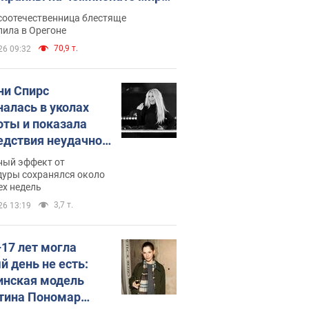
егкой атлетике U20. Видео
соотечественница блестяще
пила в Орегоне
70,9 т.
26 09:32
ни Спирс
налась в уколах
оты и показала
едствия неудачной
етологии: ходила
ный эффект от
почти месяц
дуры сохранялся около
ех недель
3,7 т.
26 13:19
–17 лет могла
й день не есть:
инская модель
тина Пономар