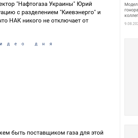
расс
ектор "Нафтогаза Украины" Юрий
Модель
стор
гонор
уацию с разделением "Киевэнерго" и
колле
карь
что НАК никого не отключает от
9.08.20
идео дня
жем быть поставщиком газа для этой