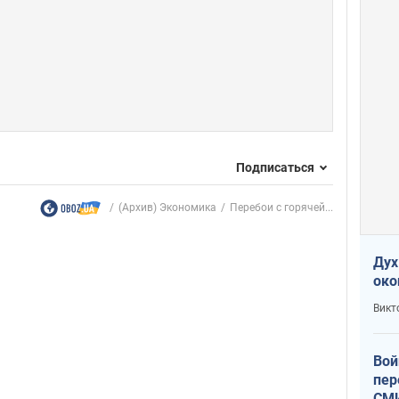
Подписаться
(Архив) Экономика
Перебои с горячей...
Дух
око
Викт
Вой
пер
СМИ