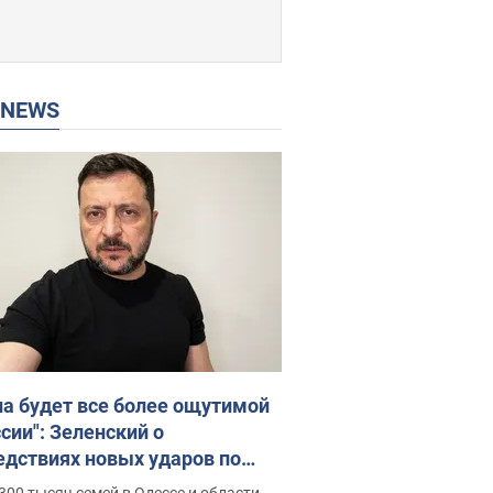
P NEWS
на будет все более ощутимой
сии": Зеленский о
едствиях новых ударов по
ине, важных отчетах и атаках
300 тысяч семей в Одессе и области