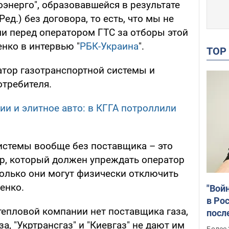
энерго", образовавшейся в результате
Ред.) без договора, то есть, что мы не
 перед оператором ГТС за отборы этой
нко в интервью "
РБК-Украина
".
TO
атор газотранспортной системы и
отребителя.
ии и элитное авто: в КГГА потроллили
системы вообще без поставщика – это
р, который должен упреждать оператор
 только они могут физически отключить
енко.
"Вой
в Рос
 тепловой компании нет поставщика газа,
посл
за, "Укртрансгаз" и "Киевгаз" не дают им
Укра
Более 