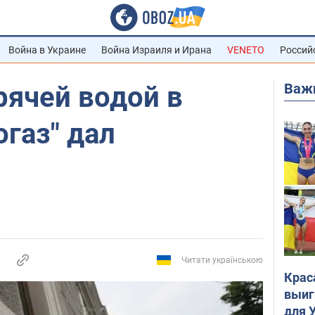
Война в Украине
Война Израиля и Ирана
VENETO
Россий
Важ
рячей водой в
огаз" дал
Читати українською
Крас
выиг
для 