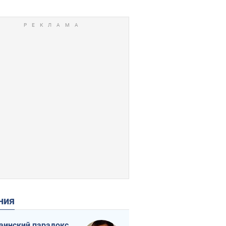
ения
аинский парадокс,