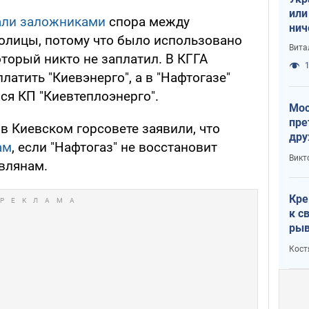
или
али заложниками
спора между
нич
толицы, потому что было использовано
с У
Вита
который никто не заплатил. В КГГА
1
латить "Киевэнерго", а в "Нафтогазе"
ся КП "Киевтеплоэнерго".
Мос
пре
, в Киевском горсовете заявили, что
дру
ам
, если "Нафтогаз" не восстановит
зав
Викт
влянам.
Кит
Кре
к с
рыв
Кост