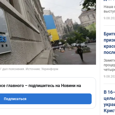
по л
Наша 
высту
9.08.20
Брит
приз
крас
посл
косм
Замет
так 
проце
четыр
9.08.20
рсе главного – подпишитесь на Новини на
В 16
целы
Подписаться
укра
Крис