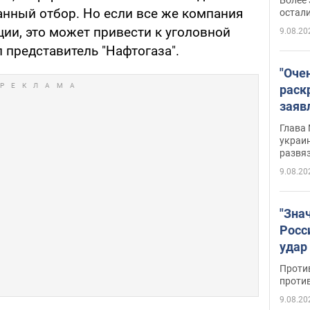
на о
нный отбор. Но если все же компания
остали
кции, это может привести к уголовной
9.08.20
л представитель "Нафтогаза".
"Оче
раск
заяв
Укра
Глава 
украин
развя
9.08.20
"Зна
Росс
удар
буро
Проти
проти
9.08.20