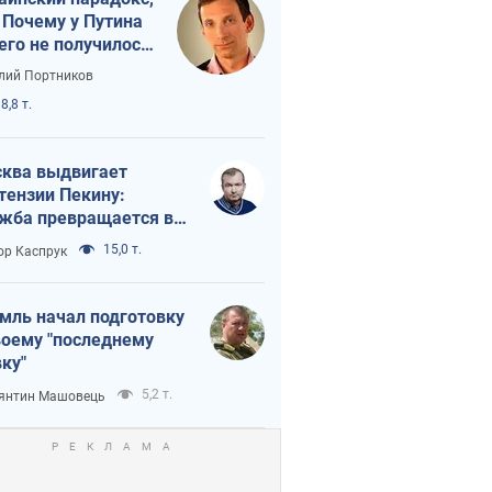
 Почему у Путина
его не получилось
краиной
лий Портников
8,8 т.
ква выдвигает
тензии Пекину:
жба превращается в
исимость России от
15,0 т.
ор Каспрук
ая
мль начал подготовку
воему "последнему
ку"
5,2 т.
янтин Машовець