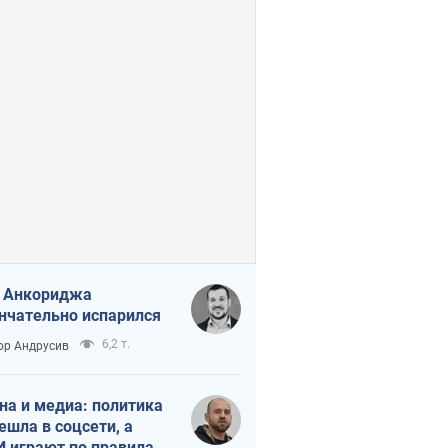
 Анкориджа
нчательно испарился
6,2 т.
ор Андрусив
на и медиа: политика
ешла в соцсети, а
 играют по правилам