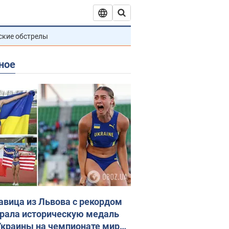
ские обстрелы
ное
авица из Львова с рекордом
рала историческую медаль
Украины на чемпионате мира