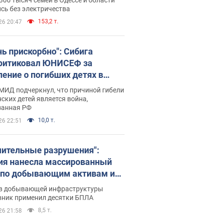
бъекты противника. Видео
сь без электричества
153,2 т.
26 20:47
нь прискорбно": Сибига
ритиковал ЮНИСЕФ за
ление о погибших детях в
ине
МИД подчеркнул, что причиной гибели
ских детей является война,
занная РФ
10,0 т.
26 22:51
чительные разрушения":
ия нанесла массированный
 по добывающим активам и
вой площадке "Укрнафты"
в добывающей инфраструктуры
вник применил десятки БПЛА
8,5 т.
26 21:58