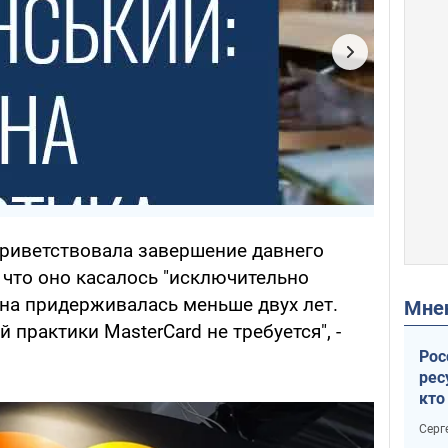
приветствовала завершение давнего
 что оно касалось "исключительно
она придерживалась меньше двух лет.
Мн
практики MasterCard не требуется", -
Рос
рес
кто
дик
Серг