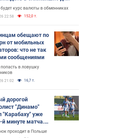
 будет курс валюты в обменниках
152,0 т.
26 22:58
инцам обещают по
грн от мобильных
аторов: что не так
ими сообщениями
 попасть в ловушку
ников
16,7 т.
26 21:02
й дорогой
олист "Динамо"
л "Карабаху" уже
0-й минуте матча.
о
нок проходит в Польше