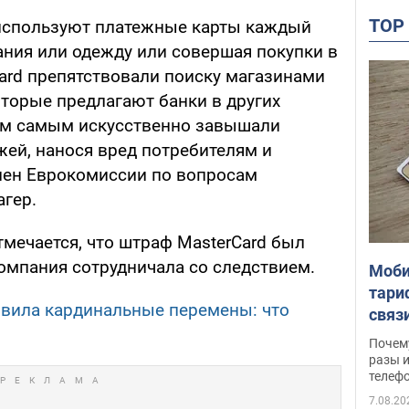
TO
 используют платежные карты каждый
ания или одежду или совершая покупки в
Card препятствовали поиску магазинами
оторые предлагают банки в других
 тем самым искусственно завышали
жей, нанося вред потребителям и
член Еврокомиссии по вопросам
агер.
мечается, что штраф MasterCard был
компания сотрудничала со следствием.
Моби
тари
овила кардинальные перемены: что
связ
жало
Почем
разы и
телеф
7.08.20