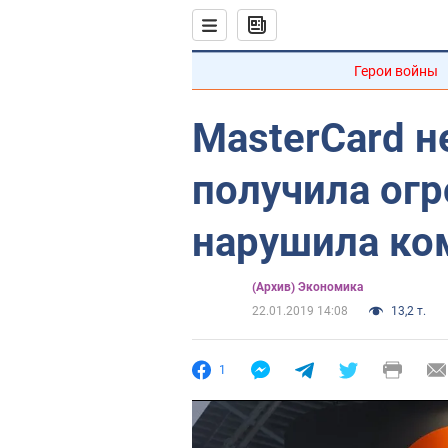
Герои войны
MasterCard 
получила ог
нарушила ко
(Архив) Экономика
22.01.2019 14:08
13,2 т.
1