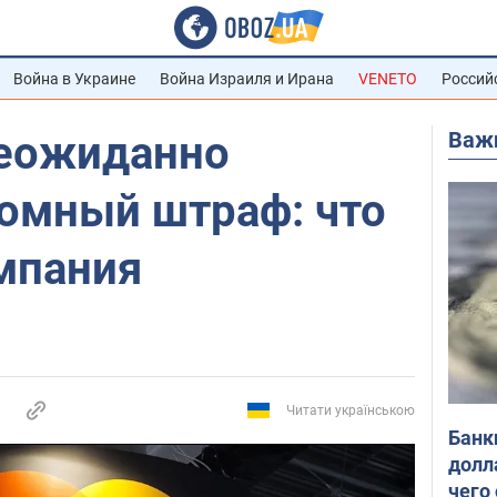
Война в Украине
Война Израиля и Ирана
VENETO
Россий
Важ
неожиданно
ромный штраф: что
мпания
Читати українською
Банк
долл
чего