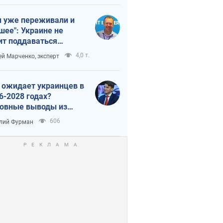
 уже переживали и
шее": Украине не
ит поддаваться
аянию из-за
4,0 т.
ей Марченко, эксперт
етного террора
 ожидает украинцев в
6-2028 годах?
овные выводы из
ых прогнозов от НБУ
606
лий Фурман