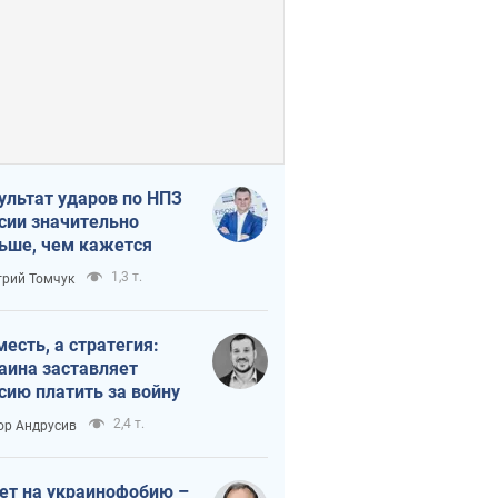
ультат ударов по НПЗ
сии значительно
ьше, чем кажется
1,3 т.
рий Томчук
месть, а стратегия:
аина заставляет
сию платить за войну
2,4 т.
ор Андрусив
ет на украинофобию –