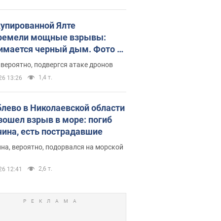
купированной Ялте
ремели мощные взрывы:
имается черный дым. Фото и
о
 вероятно, подвергся атаке дронов
1,4 т.
26 13:26
блево в Николаевской области
зошел взрыв в море: погиб
ина, есть пострадавшие
на, вероятно, подорвался на морской
2,6 т.
26 12:41