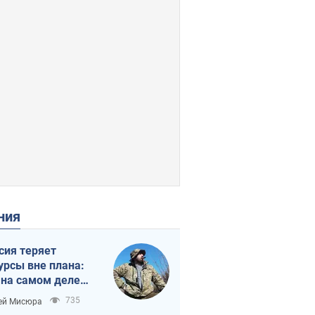
ения
сия теряет
урсы вне плана:
 на самом деле
тует темп войны
735
ей Мисюра