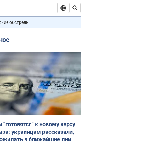
ские обстрелы
ное
и "готовятся" к новому курсу
ара: украинцам рассказали,
 ожидать в ближайшие дни