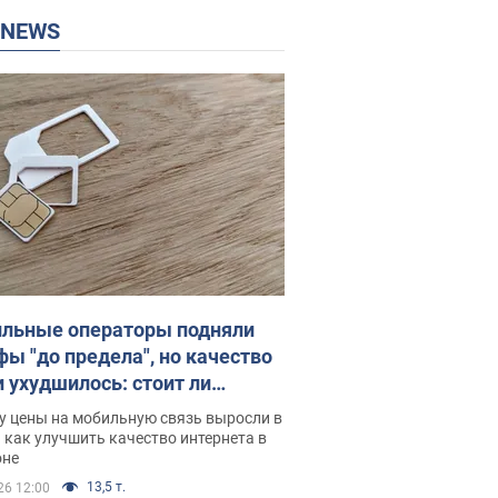
P NEWS
льные операторы подняли
фы "до предела", но качество
и ухудшилось: стоит ли
ваться на цены
у цены на мобильную связь выросли в
 как улучшить качество интернета в
оне
13,5 т.
26 12:00