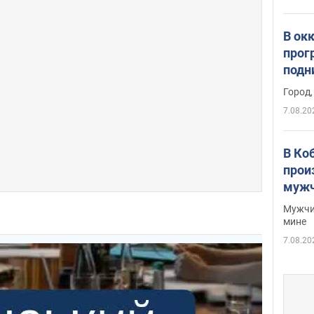
В ок
прог
подн
виде
Город,
7.08.20
В Ко
прои
мужч
Мужчи
мине
7.08.20