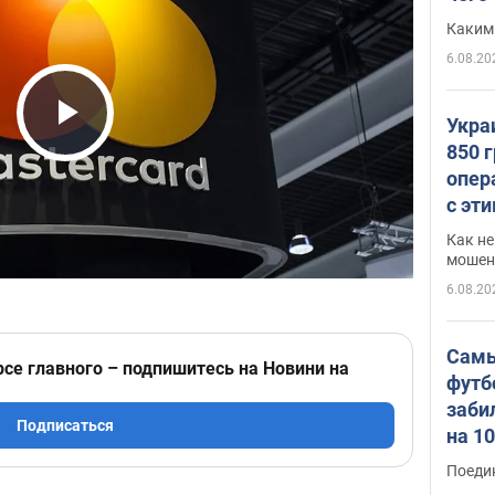
Каким
6.08.20
Укра
Play Video
850 
опер
с эт
Как не
мошен
6.08.20
Самы
рсе главного – подпишитесь на Новини на
футб
заби
Подписаться
на 1
Виде
Поеди