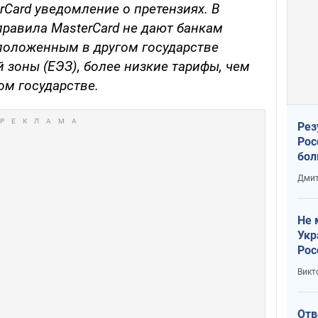
Card уведомление о претензиях. В
правила MasterCard не дают банкам
сположенным в другом государстве
зоны (ЕЭЗ), более низкие тарифы, чем
ом государстве.
Рез
Рос
бол
Дмит
Не 
Укр
Рос
Викт
Отв