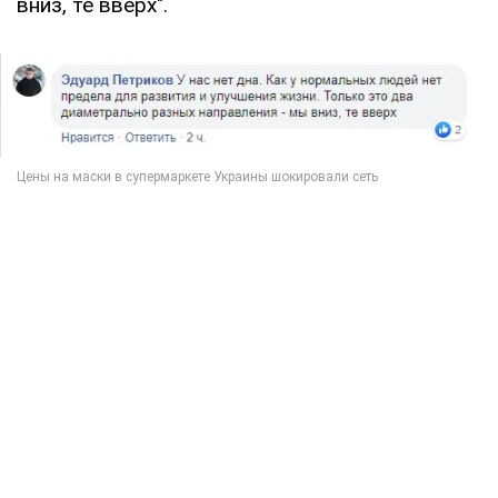
вниз, те вверх".