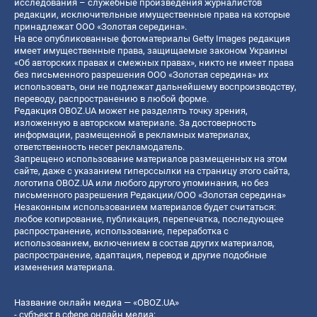
исследования – служебные произведения журналистов
редакции, исключительные имущественные права на которые
принадлежат ООО «Золотая середина».
На все опубликованные фотоматериалы Getty Images редакция
имеет имущественные права, защищаемые законом Украины
«Об авторских правах и смежных правах», никто не имеет права
без письменного разрешения ООО «Золотая середина» их
использовать, они не подлежат дальнейшему воспроизводству,
переводу, распространению в любой форме.
Редакция OBOZ.UA может не разделять точку зрения,
изложенную в авторском материале. За достоверность
информации, размещенной в рекламных материалах,
ответственность несет рекламодатель.
Запрещено использование материалов размещенных на этом
сайте, даже с указанием гиперссылки на страницу этого сайта,
логотипа OBOZ.UA или любого другого упоминания, но без
письменного разрешения Редакции/ООО «Золотая середина»
Незаконным использованием материалов будет считаться:
любое копирование, публикация, перепечатка, последующее
распространение, использование, переработка с
использованием, включением в состав других материалов,
распространение, адаптация, перевод и другие подобные
изменения материала.
Название онлайн медиа — «OBOZ.UA»
- субъект в сфере онлайн медиа;