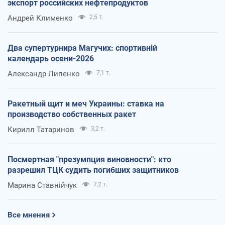
экспорт российских нефтепродуктов
Андрей Клименко
2,5 т.
Два супертурнира Магучих: спортивній
календарь осени-2026
Александр Липенко
7,1 т.
Ракетный щит и меч Украины: ставка на
производство собственных ракет
Кирилл Татаринов
3,2 т.
Посмертная "презумпция виновности": кто
разрешил ТЦК судить погибших защитников
Марина Ставнійчук
7,2 т.
Все мнения