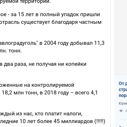
руемой территории.
ное - за 15 лет в полный упадок пришли
 отрасль существует благодаря частным
влоградуголь" в 2004 году добывал 11,3
лн. тонн.
в два раза, не получая ни копейки
От 
ложенные на контролируемой
стр
18,2 млн тонн, в 2018 году – всего 4,1
пор
заг
Юрий
аждый из нас, кто платит налоги,
едние 10 лет более 45 миллиардов (!!!!!)