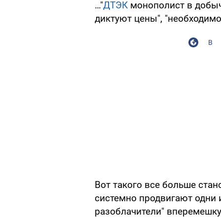
…"
ДТЭК
монополист в добыче
диктуют цены", "необходимо
В
Вот такого все больше стан
системно продвигают одни 
разоблачители" вперемешку