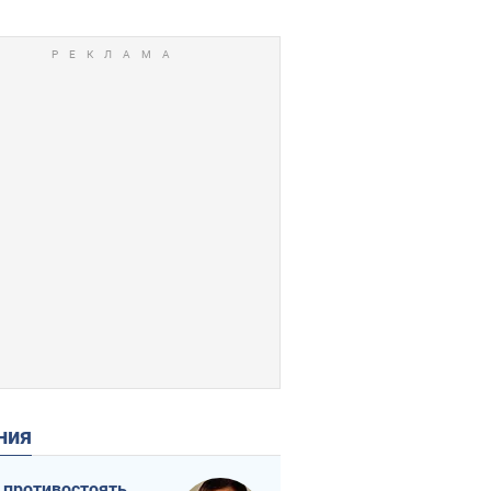
ения
 противостоять