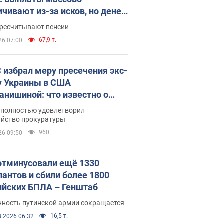
ичивают из-за исков, но денег
ватает
ересчитывают пенсии
67,9 т.
26 07:00
 избрал меру пресечения экс-
у Украины в США
анишиной: что известно о
е полностью удовлетворил
айство прокуратуры
960
26 09:50
отминусовали ещё 1330
пантов и сбили более 1800
ийских БПЛА – Генштаб
нность путинской армии сокращается
16,5 т.
8.2026 06:32