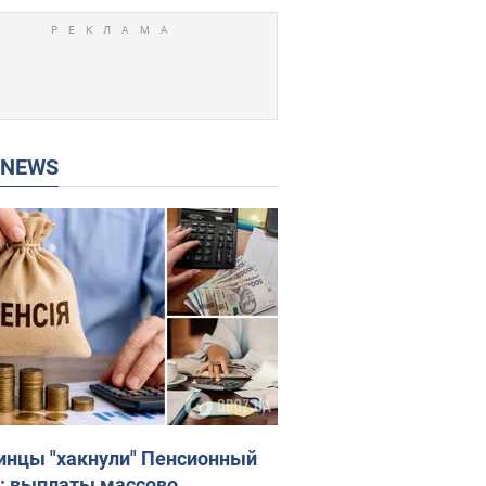
P NEWS
инцы "хакнули" Пенсионный
: выплаты массово