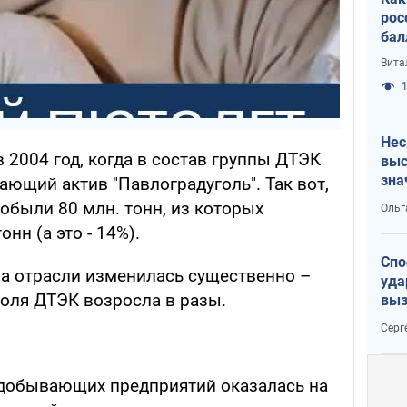
рос
бал
Вита
1
Нес
в 2004 год, когда в состав группы ДТЭК
выс
зна
ющий актив "Павлоградуголь". Так вот,
добыли 80 млн. тонн, из которых
Ольг
онн (а это - 14%).
Спо
ра отрасли изменилась существенно –
уда
доля ДТЭК возросла в разы.
выз
кат
Серг
едобывающих предприятий оказалась на