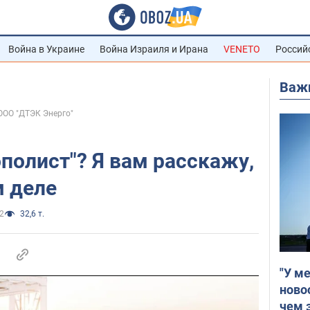
Война в Украине
Война Израиля и Ирана
VENETO
Россий
Важ
ООО "ДТЭК Энерго"
полист"? Я вам расскажу,
м деле
2
32,6 т.
"У м
ново
чем 