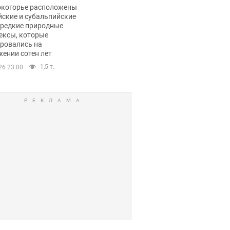
ли тревогу
окогорье расположены
йские и субальпийские
 редкие природные
ексы, которые
ровались на
ении сотен лет
1,5 т.
26 23:00