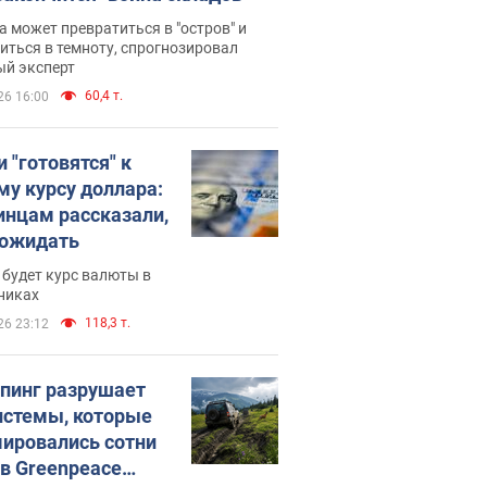
 может превратиться в "остров" и
иться в темноту, спрогнозировал
ый эксперт
60,4 т.
26 16:00
 "готовятся" к
му курсу доллара:
инцам рассказали,
 ожидать
будет курс валюты в
никах
118,3 т.
26 23:12
пинг разрушает
истемы, которые
ировались сотни
 в Greenpeace