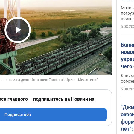
Москва
погруз
военн
5.08.20
Play Video
Банки
ново
укра
чего
Каким 
обмен
5.08.20
рсе главного – подпишитесь на Новини на
"Джи
экос
Подписаться
форм
лет":