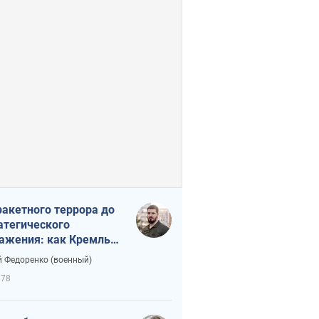
ракетного террора до
атегического
ажения: как Кремль
нал себя в ловушку
 Федоренко (военный)
678