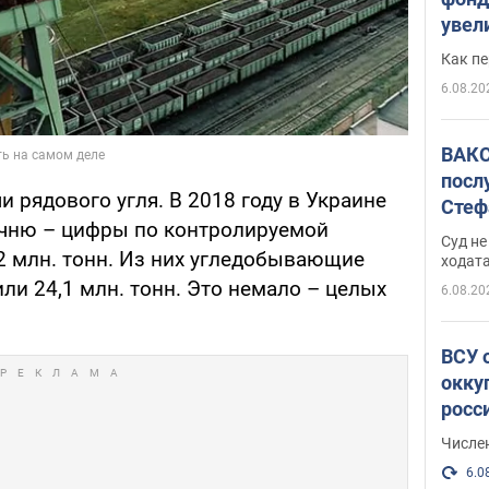
увел
не х
Как п
6.08.20
ВАКС
посл
и рядового угля. В 2018 году в Украине
Стеф
очню – цифры по контролируемой
деле
Суд н
2 млн. тонн. Из них угледобывающие
ходат
и 24,1 млн. тонн. Это немало – целых
6.08.20
ВСУ 
окку
росс
Числе
6.0