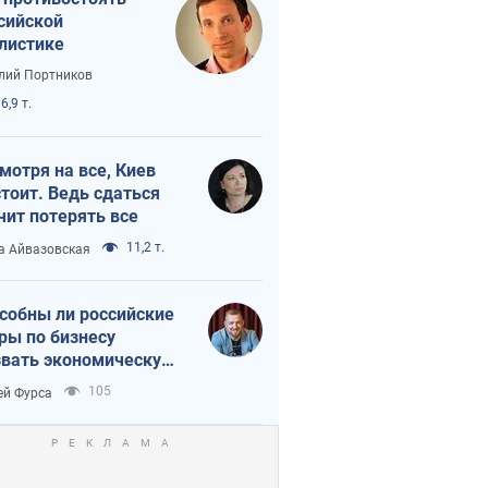
сийской
листике
лий Портников
6,9 т.
мотря на все, Киев
тоит. Ведь сдаться
чит потерять все
11,2 т.
а Айвазовская
собны ли российские
ры по бизнесу
вать экономическую
астрофу?
105
ей Фурса