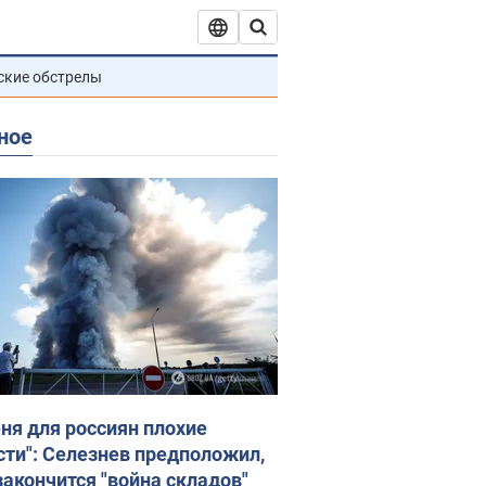
ские обстрелы
ное
еня для россиян плохие
сти": Селезнев предположил,
закончится "война складов"