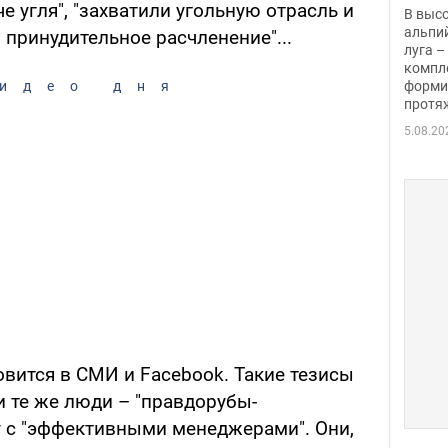
заби
 угля", "захватили угольную отрасль и
В выс
альпи
 принудительное расчленение"...
луга –
компл
форми
идео дня
протяж
5.08.20
овится в СМИ и Facebook. Такие тезисы
и те же люди – "правдорубы-
 с "эффективными менеджерами". Они,