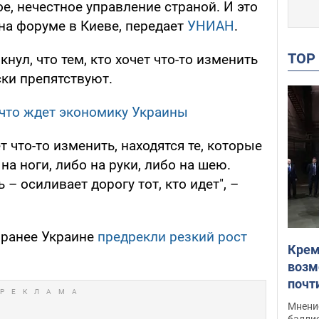
, нечестное управление страной. И это
 на форуме в Киеве, передает
УНИАН
.
TO
нул, что тем, кто хочет что-то изменить
ски препятствуют.
 что ждет экономику Украины
ет что-то изменить, находятся те, которые
на ноги, либо на руки, либо на шею.
– осиливает дорогу тот, кто идет", –
, ранее Украине
предрекли резкий рост
Крем
возм
почт
Укра
Мнение
баллис