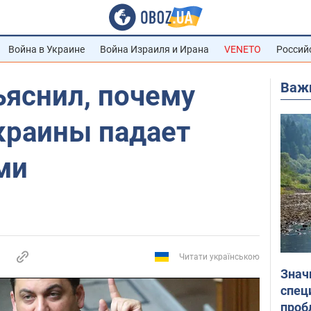
Война в Украине
Война Израиля и Ирана
VENETO
Россий
Важ
ъяснил, почему
краины падает
ми
Читати українською
Знач
спец
проб