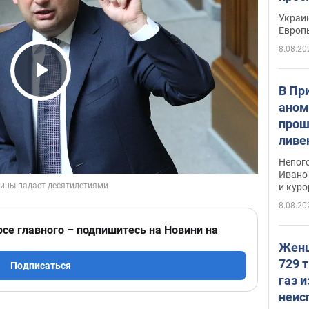
гран
Украин
Европ
8.08.20
Play Video
В Пр
аном
прош
ливе
прев
Непог
Виде
Ивано
и кур
8.08.20
рсе главного – подпишитесь на Новини на
Женщ
729 т
Подписаться
газ 
неис