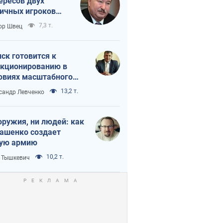
ересов двух
ичных игроков
 тайный план
7,3 т.
ор Швец
мпа и Путина?
ск готовится к
кционированию в
овиях масштабного
нного кризиса
13,2 т.
сандр Левченко
оружия, ни людей: как
ашенко создает
ую армию
10,2 т.
 Тышкевич