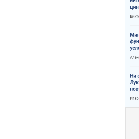
инт
цин
или
Викт
Тра
Мин
фун
усл
вое
Алек
Ни 
Лук
нов
Игар