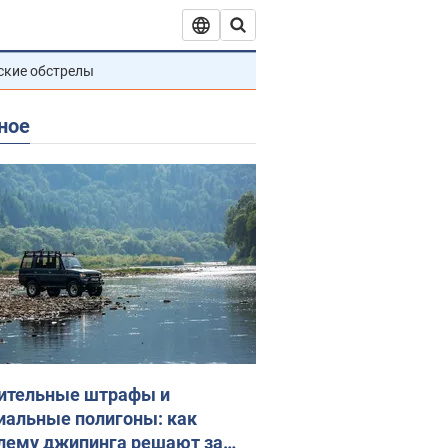
ские обстрелы
ное
ительные штрафы и
иальные полигоны: как
лему джипинга решают за