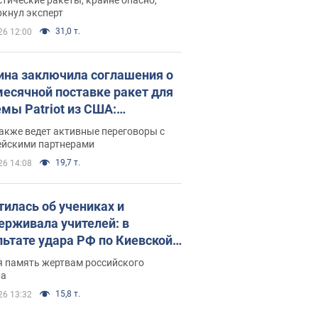
ркнул эксперт
31,0 т.
26 12:00
ина заключила соглашения о
есячной поставке ракет для
емы Patriot из США:
нский раскрыл подробности
акже ведет активные переговоры с
ейскими партнерами
19,7 т.
26 14:08
тилась об учениках и
ерживала учителей: в
льтате удара РФ по Киевской
сти погибли директор
я память жертвам российского
ского лицея, её муж и внук
ра
15,8 т.
26 13:32