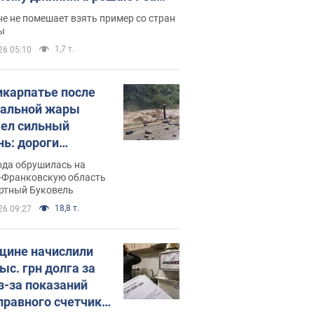
ицей
е не помешает взять пример со стран
ы
1,7 т.
26 05:10
икарпатье после
альной жары
ел сильный
нь: дороги
ратились в реки.
ода обрушилась на
о
-Франковскую область
ортный Буковель
18,8 т.
26 09:27
ине начислили
ыс. грн долга за
из-за показаний
правного счетчика: