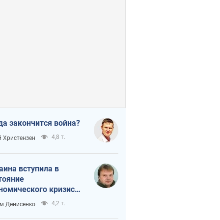
да закончится война?
4,8 т.
 Христензен
аина вступила в
тояние
номического кризиса.
ь ли свет в конце
4,2 т.
м Денисенко
неля?