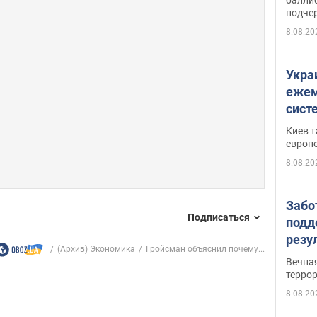
подче
8.08.20
Укра
ежем
сист
Зеле
Киев т
европ
8.08.20
Забо
Подписаться
подд
резу
(Архив) Экономика
Гройсман объяснил почему...
обла
Вечна
киев
терро
8.08.20