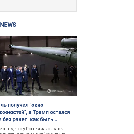
P NEWS
ль получил "окно
ожностей", а Трамп остался
и без ракет: как быть
ине? Интервью с Мельником
 о том, что у России закончатся
тические ракеты, крайне опасно,