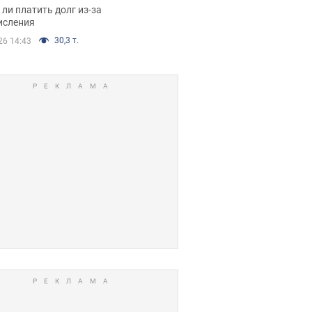
я вынес
ли платить долг из-за
иданное решение
исления
30,3 т.
26 14:43