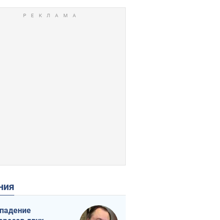
ения
падение