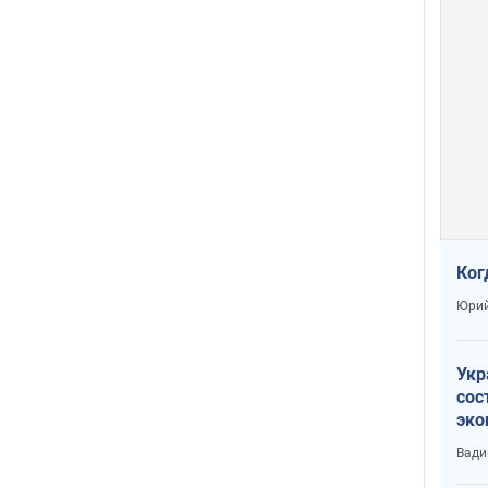
Ког
Юрий
Укр
сос
эко
Ест
Вади
тун