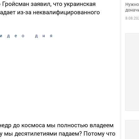
судь
Гройсман заявил, что украинская
Нужно 
неож
донач
адает из-за неквалифицированного
8.08.20
идео дня
 недр до космоса мы полностью владеем
у мы десятилетиями падаем? Потому что