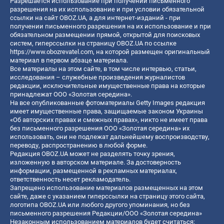
Разрешается использование при получении письменного
разрешения на их использование и при условии обязательной
ссылки на сайт OBOZ.UA, а для интернет-изданий - при
получении письменного разрешения на их использование и при
обязательном размещении прямой, открытой для поисковых
систем, гиперссылки на страницу OBOZ.UA по ссылке
https://www.obozrevatel.com
, на которой размещен оригинальный
материал в первом абзаце материала.
Все материалы на этом сайте, в том числе интервью, статьи,
исследования – служебные произведения журналистов
редакции, исключительные имущественные права на которые
принадлежат ООО «Золотая середина».
На все опубликованные фотоматериалы Getty Images редакция
имеет имущественные права, защищаемые законом Украины
«Об авторских правах и смежных правах», никто не имеет права
без письменного разрешения ООО «Золотая середина» их
использовать, они не подлежат дальнейшему воспроизводству,
переводу, распространению в любой форме.
Редакция OBOZ.UA может не разделять точку зрения,
изложенную в авторском материале. За достоверность
информации, размещенной в рекламных материалах,
ответственность несет рекламодатель.
Запрещено использование материалов размещенных на этом
сайте, даже с указанием гиперссылки на страницу этого сайта,
логотипа OBOZ.UA или любого другого упоминания, но без
письменного разрешения Редакции/ООО «Золотая середина»
Незаконным использованием материалов будет считаться: