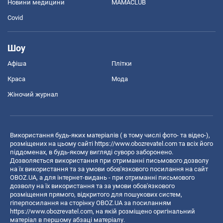
Новини медицини
MAMACLUB
Covid
Шоу
Афіша
Плітки
Краса
Мода
Жіночий журнал
Використання будь-яких матеріалів ( в тому числі фото- та відео-),
розміщених на цьому сайті
https://www.obozrevatel.com
та всіх його
піддоменах, в будь-якому вигляді суворо заборонено.
Дозволяється використання при отриманні письмового дозволу
на їх використання та за умови обов'язкового посилання на сайт
OBOZ.UA, а для інтернет-видань - при отриманні письмового
дозволу на їх використання та за умови обов'язкового
розміщення прямого, відкритого для пошукових систем,
гіперпосилання на сторінку OBOZ.UA за посиланням
https://www.obozrevatel.com
, на якій розміщено оригінальний
матеріал в першому абзаці матеріалу.