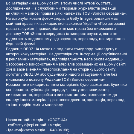
Всі матеріали на цьому сайті, в тому числі інтерв’ю, статті,
дослідження – є службовими творами журналістів редакції,
виключні майнові права на які належать ТОВ «Золота середина».
На всі опубліковані фотоматеріали Getty Images редакція має
майнові права, які захищаються законом України «Про авторські
права та суміжні права», ніхто не має права без письмового
дозволу ТОВ «Золота середина» їх використовувати, вони не
підлягають подальшому відтворенню, перекладу, поширенню в
будь-якій формі.
Редакція OBOZ.UA може не поділяти точку зору, викладену в
авторському матеріалі. За достовірність інформації, опублікованої
в рекламних матеріалах, відповідальність несе рекламодавець.
Заборонено використання матеріалів розміщених на цьому сайті,
хоч із зазначенням гіперпосилання на сторінку цього сайту,
логотипу OBOZ.UA або будь-якого іншого згадування, але без
письмового дозволу Редакції/ТОВ «Золота середина»
Незаконним використанням матеріалів буде вважатися: будь-яке
копiювання, публiкацiя, передрук, наступне поширення,
використання, переробка з використанням, включенням до
складу інших матеріалів, розповсюдження, адаптація, переклад
та інші подібні зміни матеріалу.
Назва онлайн медіа — «OBOZ.UA»
- суб'єкт у сфері онлайн медіа;
- ідентифікатор медіа — R40-06156;