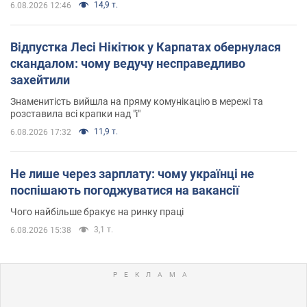
14,9 т.
6.08.2026 12:46
Відпустка Лесі Нікітюк у Карпатах обернулася
скандалом: чому ведучу несправедливо
захейтили
Знаменитість вийшла на пряму комунікацію в мережі та
розставила всі крапки над "і"
11,9 т.
6.08.2026 17:32
Не лише через зарплату: чому українці не
поспішають погоджуватися на вакансії
Чого найбільше бракує на ринку праці
3,1 т.
6.08.2026 15:38