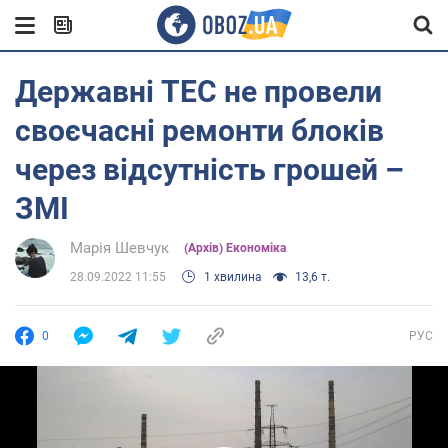
Державні ТЕС не провели
своєчасні ремонти блоків
через відсутність грошей –
ЗМІ
Марія Шевчук
(Архів) Економіка
28.09.2022 11:55
1 хвилина
13,6 т.
0
РУС