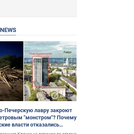
P NEWS
о-Печерскую лавру закроют
етровым "монстром"? Почему
ские власти отказались
новить строительство
реакция Кличко на петицию по отмене