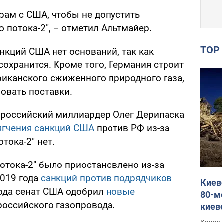
рам с США, чтобы не допустить
о потока-2", – отметил Альтмайер.
TO
нкций США нет оснований, так как
 сохранится. Кроме того, Германия строит
иканского сжиженного природного газа,
овать поставки.
, российский миллиардер Олег Дерипаска
ягчения санкций США
против РФ из-за
тока-2" нет.
отока-2" было приостановлено из-за
2019 года
санкций против подрядчиков
Киев
года сенат США одобрил
новые
80-м
российского газопровода.
киев
оста
Какая 