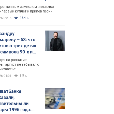
 не рассказывают в школе
арственным символом являются
 первый куплет и припев песни
16,4 т.
26 09:15
сандру
мареву – 53: что
стно о трех детях
-символа 90-х и
они выглядят
тря на развитие
ы, артист не забывал о
м счастье
8,5 т.
26 04:01
иватБанке
казали,
твительны ли
ары 1996 года: