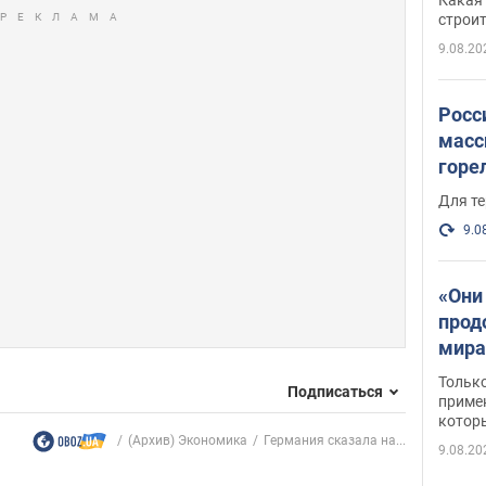
небо
строи
веру
9.08.20
Росс
масс
горе
есть
Для те
9.0
«Они
прод
мира
росс
Тольк
Подписаться
обст
примен
котор
(Архив) Экономика
Германия сказала на...
9.08.20