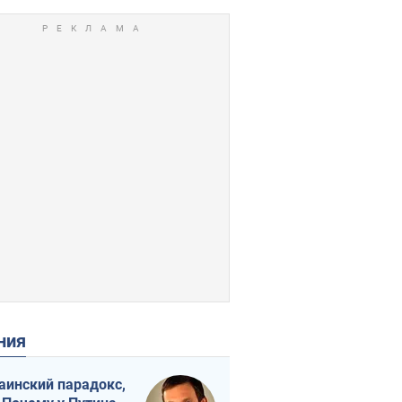
ения
аинский парадокс,