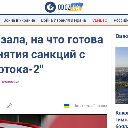
Война в Украине
Война Израиля и Ирана
VENETO
Россий
Важ
зала, на что готова
нятия санкций с
отока-2"
) Экономика
Читати українською
Како
гимн
боял