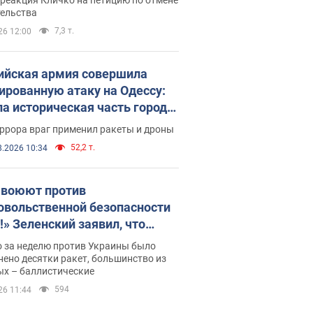
скреба "московского
тельства
ющего"
7,3 т.
26 12:00
ийская армия совершила
ированную атаку на Одессу:
ла историческая часть города,
 пострадавшие. Фото и видео
ррора враг применил ракеты и дроны
52,2 т.
8.2026 10:34
 воюют против
овольственной безопасности
!» Зеленский заявил, что
ийская армия вновь
о за неделю против Украины было
реляла порт в Одессе
ено десятки ракет, большинство из
ых – баллистические
594
26 11:44