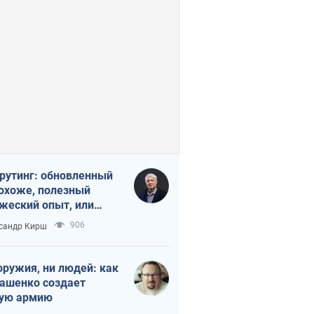
рутинг: обновленный
похоже, полезный
жеский опыт, или
лектика
906
сандр Кирш
бовательной трусости
оружия, ни людей: как
ашенко создает
ую армию