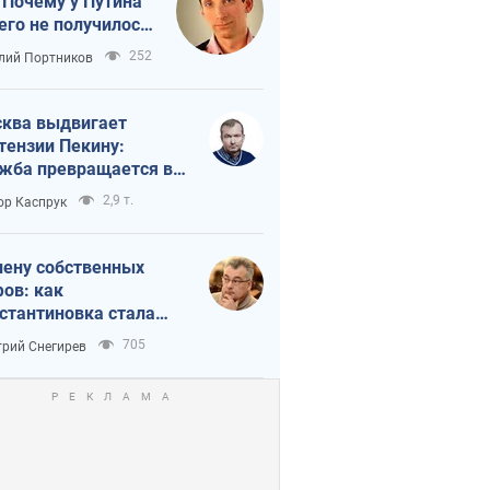
 Почему у Путина
его не получилось
краиной
252
лий Портников
ква выдвигает
тензии Пекину:
жба превращается в
исимость России от
2,9 т.
ор Каспрук
ая
лену собственных
ов: как
стантиновка стала
вной идеологической
705
рий Снегирев
ушкой для российских
упантов