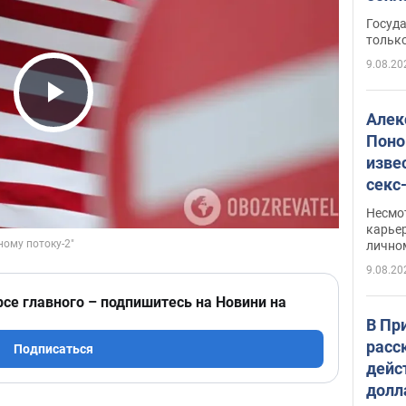
этом
Госуд
только
9.08.20
Play Video
Алек
Поно
изве
секс
как 
Несмо
карьер
лично
9.08.20
рсе главного – подпишитесь на Новини на
В Пр
расс
Подписаться
дейс
долл