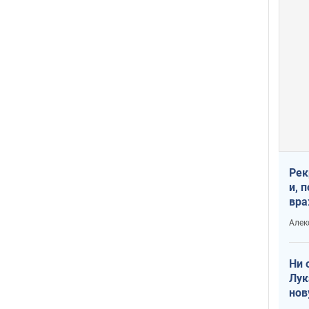
Рек
и, 
вра
Диа
Алек
тре
Ни 
Лук
нов