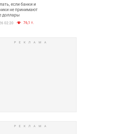
имают ли
лать, если банки и
нники и банки
ники не принимают
е доллары
е купюры
76,1 т.
26 02:20