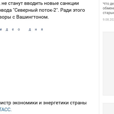
прин
 не станут вводить новые санкции
Что де
обме
обмен
вода "Северный поток-2". Ради этого
стары
таки
оворы с Вашингтоном.
9.08.20
идео дня
нистр экономики и энергетики страны
ТАСС.