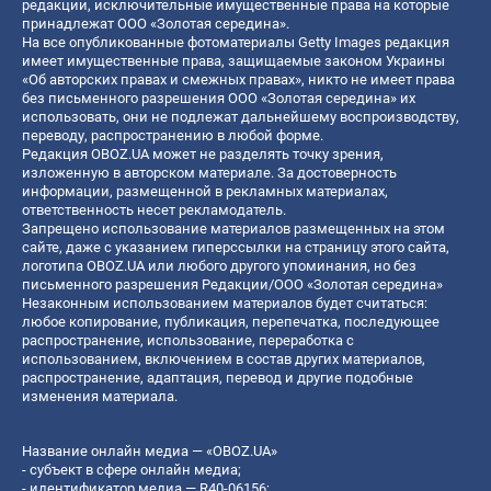
редакции, исключительные имущественные права на которые
принадлежат ООО «Золотая середина».
На все опубликованные фотоматериалы Getty Images редакция
имеет имущественные права, защищаемые законом Украины
«Об авторских правах и смежных правах», никто не имеет права
без письменного разрешения ООО «Золотая середина» их
использовать, они не подлежат дальнейшему воспроизводству,
переводу, распространению в любой форме.
Редакция OBOZ.UA может не разделять точку зрения,
изложенную в авторском материале. За достоверность
информации, размещенной в рекламных материалах,
ответственность несет рекламодатель.
Запрещено использование материалов размещенных на этом
сайте, даже с указанием гиперссылки на страницу этого сайта,
логотипа OBOZ.UA или любого другого упоминания, но без
письменного разрешения Редакции/ООО «Золотая середина»
Незаконным использованием материалов будет считаться:
любое копирование, публикация, перепечатка, последующее
распространение, использование, переработка с
использованием, включением в состав других материалов,
распространение, адаптация, перевод и другие подобные
изменения материала.
Название онлайн медиа — «OBOZ.UA»
- субъект в сфере онлайн медиа;
- идентификатор медиа — R40-06156;