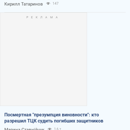
Кирилл Татаринов
147
Посмертная "презумпция виновности": кто
разрешил ТЦК судить погибших защитников
Марина Ставнійчук
1,6 т.