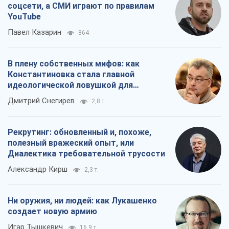
соцсети, а СМИ играют по правилам
YouTube
Павел Казарин
864
В плену собственных мифов: как
Константиновка стала главной
идеологической ловушкой для
российских оккупантов
Дмитрий Снегирев
2,8 т.
Рекрутинг: обновленный и, похоже,
полезный вражеский опыт, или
Диалектика требовательной трусости
Александр Кирш
2,3 т.
Ни оружия, ни людей: как Лукашенко
создает новую армию
Игар Тышкевич
16,9 т.