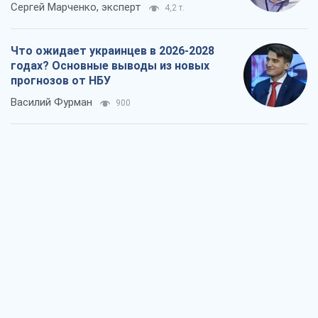
Результат ударов по НПЗ России
значительно больше, чем кажется
Дмитрий Томчук
1,5 т.
Не месть, а стратегия: Украина
заставляет Россию платить за войну
Виктор Андрусив
2,6 т.