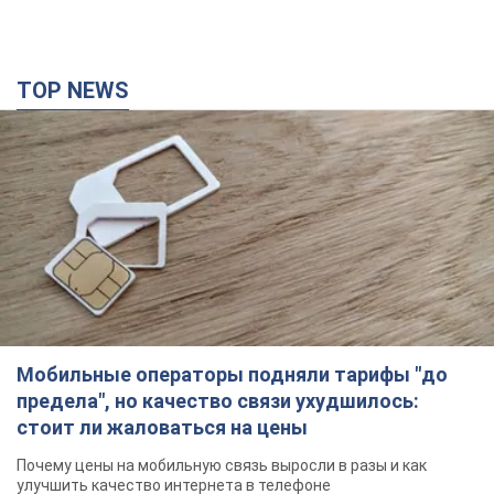
Мобильные операторы подняли тарифы "до
предела", но качество связи ухудшилось:
стоит ли жаловаться на цены
Почему цены на мобильную связь выросли в разы и как
улучшить качество интернета в телефоне
3 часа назад
16,4 т.
В оккупированной Ялте прогремели мощные
взрывы: поднимается черный дым. Фото и
видео
Город, вероятно, подвергся атаке дронов
час назад
1,9 т.