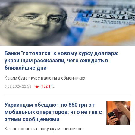
украинцам рассказали, чего ожидать в
ближайшие дни
Каким будет курс валюты в обменниках
6.08.2026 22:58
152,1 т.
Украинцам обещают по 850 грн от
мобильных операторов: что не так с
этими сообщениями
Как не попасть в ловушку мошенников
6.08.2026 21:02
16,8 т.
Самый дорогой футболист
"Динамо" забил "Карабаху" уже на
10-й минуте матча. Видео
Поединок проходит в Польше
6.08.2026 20:48
7,0 т.