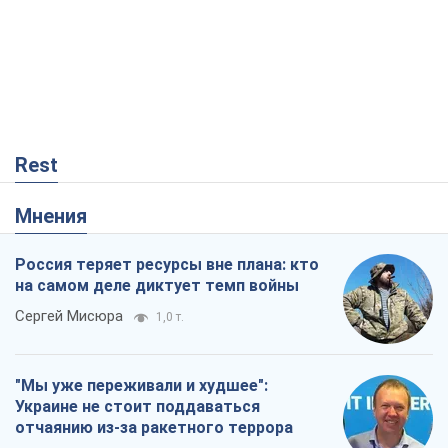
Мнения
Россия теряет ресурсы вне плана: кто
на самом деле диктует темп войны
Сергей Мисюра
1,0 т.
"Мы уже переживали и худшее":
Украине не стоит поддаваться
отчаянию из-за ракетного террора
Сергей Марченко, эксперт
4,2 т.
Что ожидает украинцев в 2026-2028
годах? Основные выводы из новых
прогнозов от НБУ
Василий Фурман
900