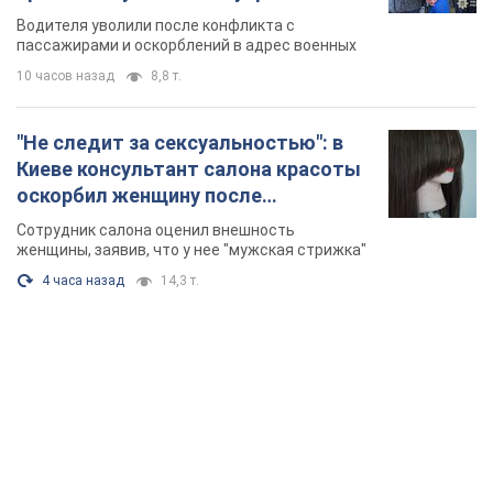
военным и поплатился за это.
Водителя уволили после конфликта с
Видео
пассажирами и оскорблений в адрес военных
10 часов назад
8,8 т.
"Не следит за сексуальностью": в
Киеве консультант салона красоты
оскорбил женщину после
химиотерапии, разгорелся скандал.
Сотрудник салона оценил внешность
Фото
женщины, заявив, что у нее "мужская стрижка"
4 часа назад
14,3 т.