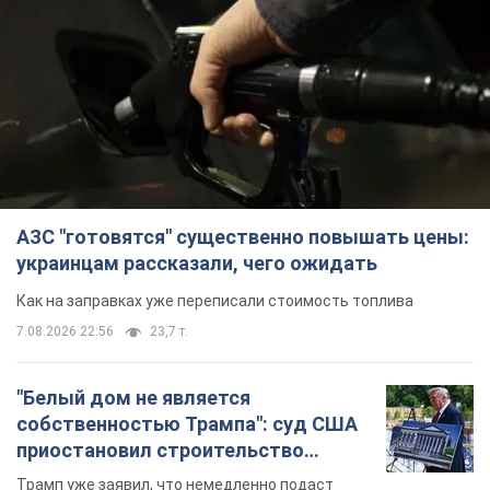
АЗС "готовятся" существенно повышать цены:
украинцам рассказали, чего ожидать
Как на заправках уже переписали стоимость топлива
7.08.2026 22:56
23,7 т.
"Белый дом не является
собственностью Трампа": суд США
приостановил строительство
бального зала стоимостью 400 млн
Трамп уже заявил, что немедленно подаст