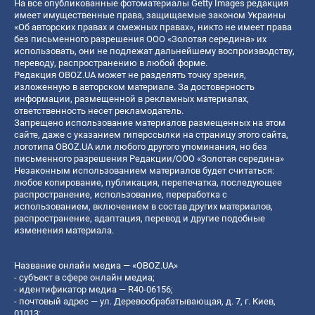
На все опубликованные фотоматериалы Getty Images редакция
имеет имущественные права, защищаемые законом Украины
«Об авторских правах и смежных правах», никто не имеет права
без письменного разрешения ООО «Золотая середина» их
использовать, они не подлежат дальнейшему воспроизводству,
переводу, распространению в любой форме.
Редакция OBOZ.UA может не разделять точку зрения,
изложенную в авторском материале. За достоверность
информации, размещенной в рекламных материалах,
ответственность несет рекламодатель.
Запрещено использование материалов размещенных на этом
сайте, даже с указанием гиперссылки на страницу этого сайта,
логотипа OBOZ.UA или любого другого упоминания, но без
письменного разрешения Редакции/ООО «Золотая середина»
Незаконным использованием материалов будет считаться:
любое копирование, публикация, перепечатка, последующее
распространение, использование, переработка с
использованием, включением в состав других материалов,
распространение, адаптация, перевод и другие подобные
изменения материала.
Название онлайн медиа — «OBOZ.UA»
- субъект в сфере онлайн медиа;
- идентификатор медиа — R40-06156;
- почтовый адрес — ул. Деревообрабатывающая, д. 7, г. Киев,
01013;