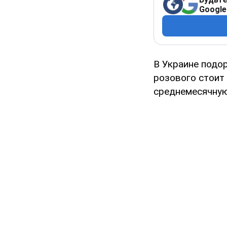
Google
В Украине подо
розового стоит 
среднемесячную 