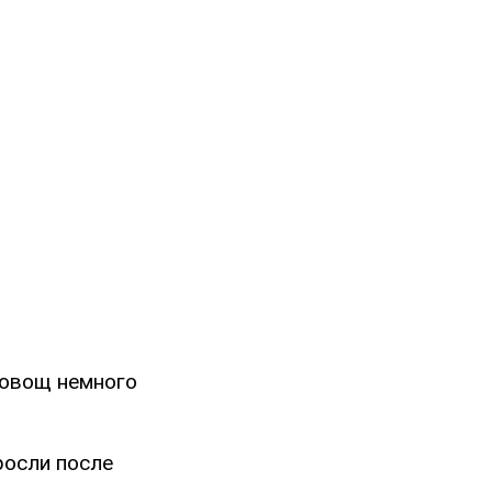
а овощ немного
росли после