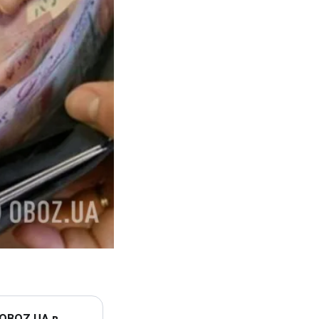
 OBOZ.UA в