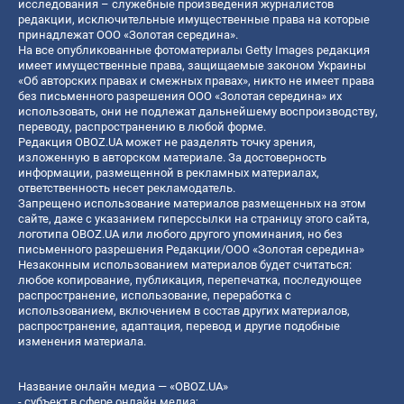
исследования – служебные произведения журналистов
редакции, исключительные имущественные права на которые
принадлежат ООО «Золотая середина».
На все опубликованные фотоматериалы Getty Images редакция
имеет имущественные права, защищаемые законом Украины
«Об авторских правах и смежных правах», никто не имеет права
без письменного разрешения ООО «Золотая середина» их
использовать, они не подлежат дальнейшему воспроизводству,
переводу, распространению в любой форме.
Редакция OBOZ.UA может не разделять точку зрения,
изложенную в авторском материале. За достоверность
информации, размещенной в рекламных материалах,
ответственность несет рекламодатель.
Запрещено использование материалов размещенных на этом
сайте, даже с указанием гиперссылки на страницу этого сайта,
логотипа OBOZ.UA или любого другого упоминания, но без
письменного разрешения Редакции/ООО «Золотая середина»
Незаконным использованием материалов будет считаться:
любое копирование, публикация, перепечатка, последующее
распространение, использование, переработка с
использованием, включением в состав других материалов,
распространение, адаптация, перевод и другие подобные
изменения материала.
Название онлайн медиа — «OBOZ.UA»
- субъект в сфере онлайн медиа;