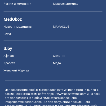
Рынки и компании
Mакроэкономика
MedOboz
Новости медицины
MAMACLUB
Covid
Шоу
Афиша
Сплетни
Красота
Мода
Женский Журнал
Использование любых материалов (в том числе фото- и видео-),
размещенных на этом сайте
https://www.obozrevatel.com
и на всех
его поддоменах, в любом виде строго запрещено.
Разрешается использование при получении письменного
разрешения на их использование и при условии обязательной