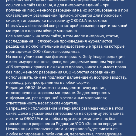
ссылки на сайт OBOZ.UA, а для интернет-изданий - при
получении письменного разрешения на их использование и при
обязательном размещении прямой, открытой для поисковых
систем, гиперссылки на страницу OBOZ.UA по ссылке
https://www.obozrevatel.com
, на которой размещен оригинальный
материал в первом абзаце материала.
Все материалы на этом сайте, в том числе интервью, статьи,
исследования – служебные произведения журналистов
редакции, исключительные имущественные права на которые
принадлежат ООО «Золотая середина».
На все опубликованные фотоматериалы Getty Images редакция
имеет имущественные права, защищаемые законом Украины
«Об авторских правах и смежных правах», никто не имеет права
без письменного разрешения ООО «Золотая середина» их
использовать, они не подлежат дальнейшему воспроизводству,
переводу, распространению в любой форме.
Редакция OBOZ.UA может не разделять точку зрения,
изложенную в авторском материале. За достоверность
информации, размещенной в рекламных материалах,
ответственность несет рекламодатель.
Запрещено использование материалов размещенных на этом
сайте, даже с указанием гиперссылки на страницу этого сайта,
логотипа OBOZ.UA или любого другого упоминания, но без
письменного разрешения Редакции/ООО «Золотая середина»
Незаконным использованием материалов будет считаться:
любое копирование, публикация, перепечатка, последующее