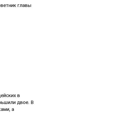
оветник главы
цейских в
ньшили двое. В
ами, а