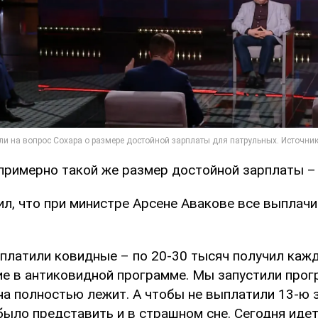
примерно такой же размер достойной зарплаты – 
ил, что при министре Арсене Авакове все выплач
латили ковидные – по 20-30 тысяч получил кажд
ие в антиковидной программе. Мы запустили прог
на полностью лежит. А чтобы не выплатили 13-ю 
было представить и в страшном сне. Сегодня иде