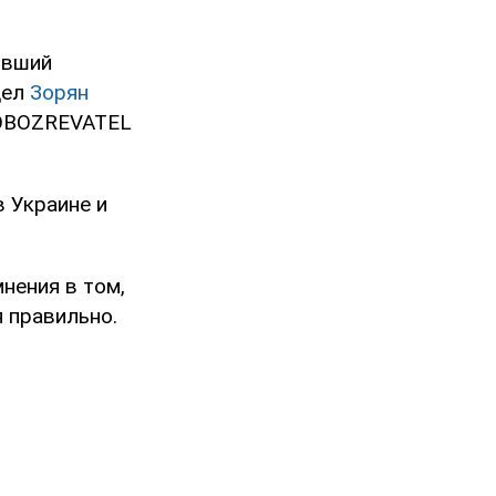
ывший
дел
Зорян
 OBOZREVATEL
в Украине и
нения в том,
 правильно.