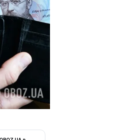
 OBOZ.UA в