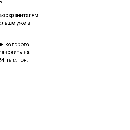
ы.
авоохранителям
ольше уже в
ль которого
тановить на
 тыс. грн.