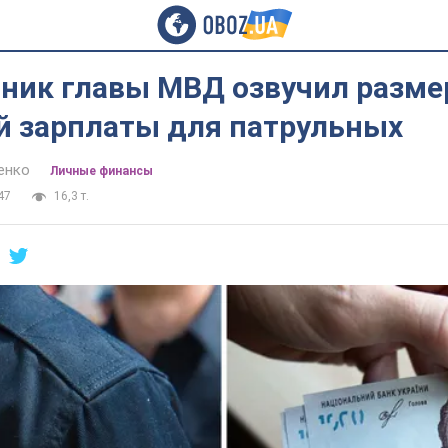
тник главы МВД озвучил разме
й зарплаты для патрульных
енко
Личные финансы
47
16,3 т.