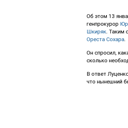
Об этом 13 янв
генпрокурор
Юр
Шкиряк
. Таким
Ореста Сохара
.
Он спросил, как
сколько необхо
В ответ Луценко
что нынешний б