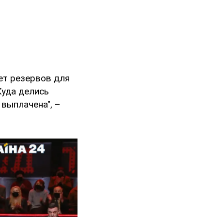
нет резервов для
Куда делись
 выплачена", –