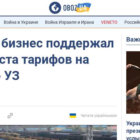
Война в Украине
Война Израиля и Ирана
VENETO
Россий
Важ
 бизнес поддержал
ста тарифов на
 УЗ
Читати українською
Укра
през
услы