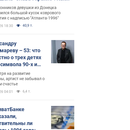
илась судьба Подкопаевой,
лонников девушки из Донецка
рая 30 лет назад завоевала
нился большой кусок коврового
ия с надписью "Атланта-1996"
ото" Олимпиады
40,9 т.
26 18:30
сандру
мареву – 53: что
стно о трех детях
-символа 90-х и
они выглядят
тря на развитие
ы, артист не забывал о
м счастье
6,4 т.
26 04:01
иватБанке
казали,
твительны ли