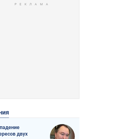
ения
падение
ересов двух