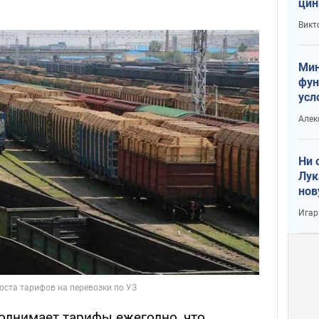
цин
или
Викт
Тра
Мин
фун
усл
вое
Алек
Ни 
Лук
нов
Игар
поднимает тарифы ежегодно, что