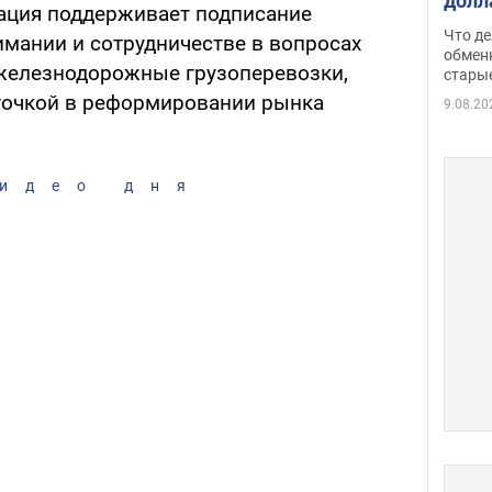
долл
ация поддерживает подписание
прин
Что де
мании и сотрудничестве в вопросах
обме
обмен
железнодорожные грузоперевозки,
стары
таки
точкой в реформировании рынка
9.08.20
идео дня