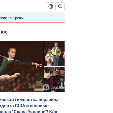
ские обстрелы
ное
инская гимнастка поразила
идента США и впервые
шала "Слава Украине"! Как