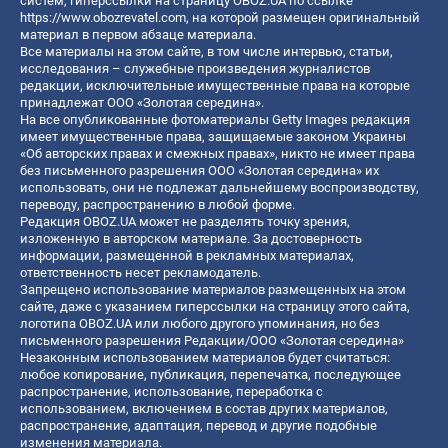
систем, гиперссылки на страницу OBOZ.UA по ссылке
https://www.obozrevatel.com
, на которой размещен оригинальный
материал в первом абзаце материала.
Все материалы на этом сайте, в том числе интервью, статьи,
исследования – служебные произведения журналистов
редакции, исключительные имущественные права на которые
принадлежат ООО «Золотая середина».
На все опубликованные фотоматериалы Getty Images редакция
имеет имущественные права, защищаемые законом Украины
«Об авторских правах и смежных правах», никто не имеет права
без письменного разрешения ООО «Золотая середина» их
использовать, они не подлежат дальнейшему воспроизводству,
переводу, распространению в любой форме.
Редакция OBOZ.UA может не разделять точку зрения,
изложенную в авторском материале. За достоверность
информации, размещенной в рекламных материалах,
ответственность несет рекламодатель.
Запрещено использование материалов размещенных на этом
сайте, даже с указанием гиперссылки на страницу этого сайта,
логотипа OBOZ.UA или любого другого упоминания, но без
письменного разрешения Редакции/ООО «Золотая середина»
Незаконным использованием материалов будет считаться:
любое копирование, публикация, перепечатка, последующее
распространение, использование, переработка с
использованием, включением в состав других материалов,
распространение, адаптация, перевод и другие подобные
изменения материала.